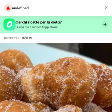
undefined
Cerchi ricette per la dieta?
Clicca qui e scarica l’app olivia!
RICETTE
/
DOLCI