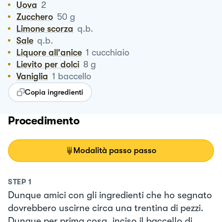
Uova
2
Zucchero
50
g
Limone scorza
q.b.
Sale
q.b.
Liquore all'anice
1
cucchiaio
Lievito per dolci
8
g
Vaniglia
1
baccello
Copia ingredienti
Procedimento
Modalità passo passo
STEP
1
Dunque amici con gli ingredienti che ho segnato
dovrebbero uscirne circa una trentina di pezzi.
Dunque per prima cosa, inciso il baccello di