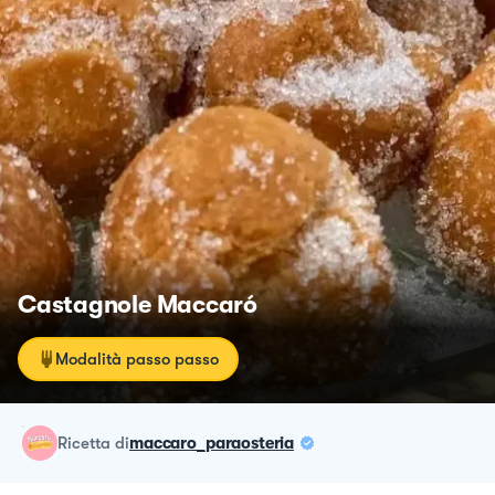
Castagnole Maccaró
Modalità passo passo
ricetta
di
maccaro_paraosteria