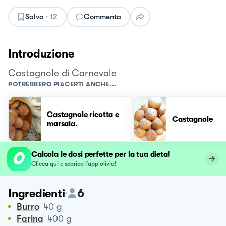
Salva
·
12
Commenta
Introduzione
Castagnole di Carnevale
POTREBBERO PIACERTI ANCHE...
Castagnole ricotta e
Castagnole
marsala.
Calcola le dosi perfette per la tua dieta!
Clicca qui e scarica l’app olivia!
6
Ingredienti
Burro
40
g
Farina
400
g