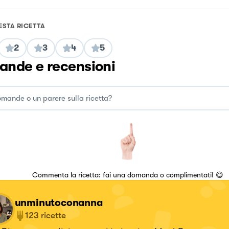
ESTA RICETTA
2
3
4
5
nde e recensioni
Commenta la ricetta: fai una domanda o complimentati! 😋
unminutoconanna
123
ricette