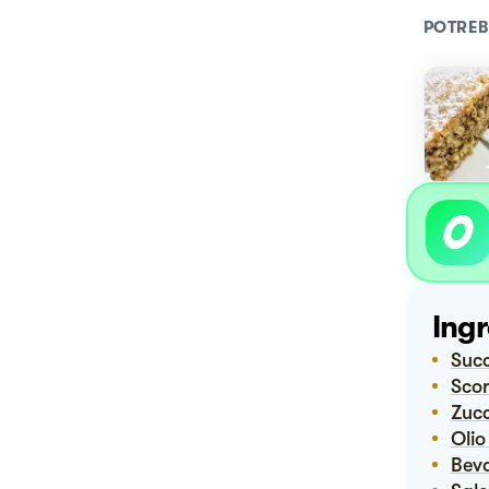
POTREB
Ingr
Suc
Sco
Zuc
Oli
Bev