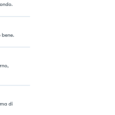
condo.
o bene.
rno,
ima di