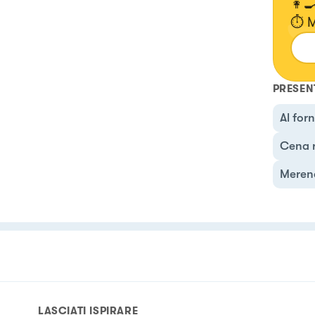
👩‍
⏱️ 
Min
PRESEN
Al for
Cena 
Meren
LASCIATI ISPIRARE