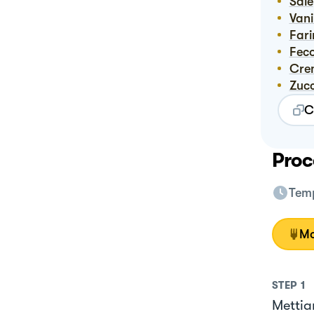
Sale
Vani
Far
Fec
Cr
Zuc
C
Proc
Temp
Mo
STEP
1
Mettia