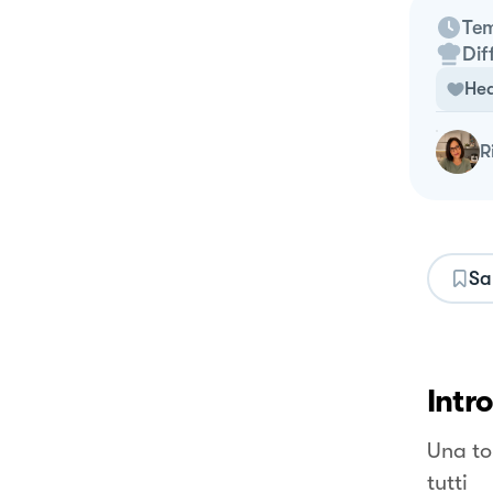
Tem
Dif
Hea
Sa
Intr
Una to
tutti