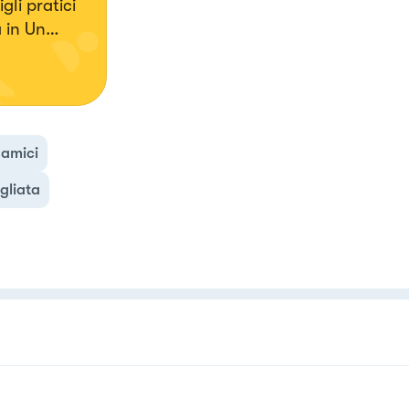
gli pratici
 in Un
amici
gliata