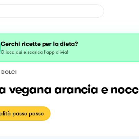
Cerchi ricette per la dieta?
Clicca qui e scarica l’app olivia!
DOLCI
a vegana arancia e nocc
lità passo passo