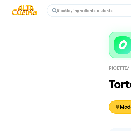
RICETTE
/
Tort
Moda