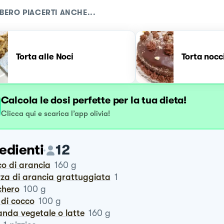
BERO PIACERTI ANCHE...
Torta alle Noci
Torta nocc
Calcola le dosi perfette per la tua dieta!
Clicca qui e scarica l’app olivia!
edienti
12
co di arancia
160
g
rza di arancia grattuggiata
1
chero
100
g
o di cocco
100
g
anda vegetale o latte
160
g