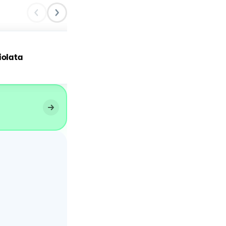
Torta di ricotta, arancia 
iolata
nocciole