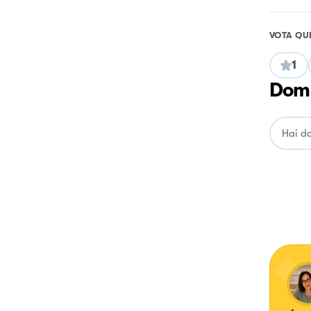
VOTA QU
1
Doma