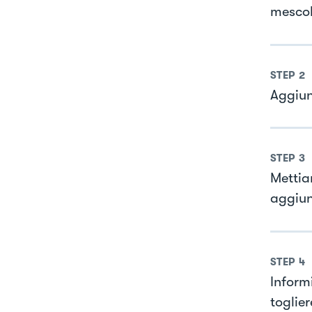
mescol
STEP
2
Aggiun
STEP
3
Mettia
aggiun
STEP
4
Inform
toglie