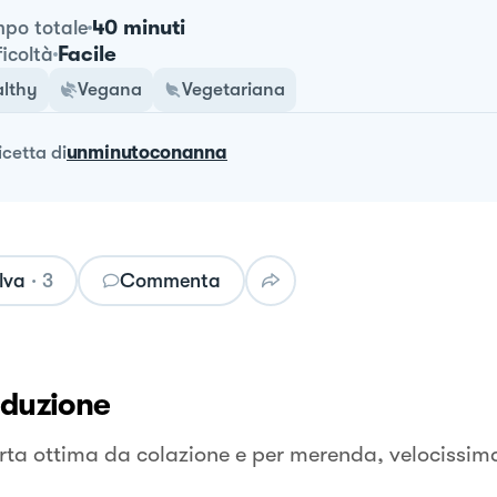
40 minuti
po totale
Facile
ficoltà
lthy
Vegana
Vegetariana
ricetta
di
unminutoconanna
lva
·
3
Commenta
oduzione
rta ottima da colazione e per merenda, velocissim