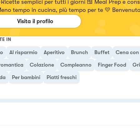
Ricette semplici per tutti i giorni 🍱 Meal Prep e consi
Meno tempo in cucina, più tempo per te 💛 Benvenuta
uto con Anna
Visita il profilo
TE IN
no
Al risparmio
Aperitivo
Brunch
Buffet
Cena con 
romantica
Colazione
Compleanno
Finger Food
Gri
da
Per bambini
Piatti freschi