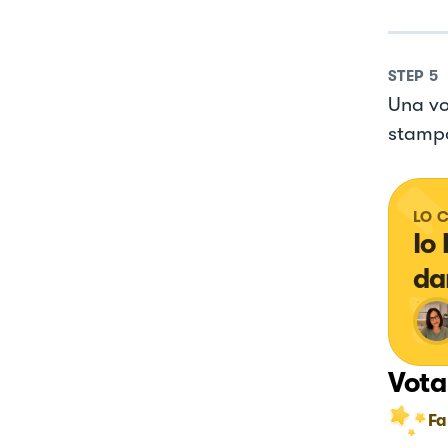
STEP
5
Una vo
stampo
LO 
Io
da
Vota
Fa