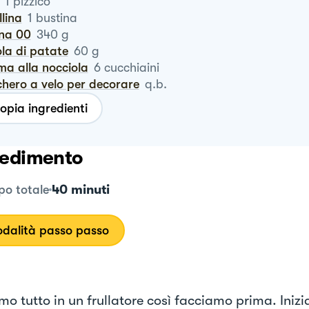
1
pizzico
llina
1
bustina
ina 00
340
g
ola di patate
60
g
ema alla nocciola
6
cucchiaini
chero a velo per decorare
q.b.
opia ingredienti
edimento
40 minuti
o totale
dalità passo passo
mo tutto in un frullatore così facciamo prima. Iniz