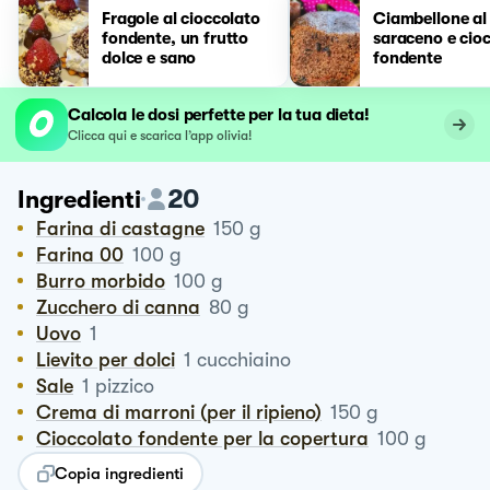
Fragole al cioccolato
Ciambellone al
fondente, un frutto
saraceno e cio
dolce e sano
fondente
Calcola le dosi perfette per la tua dieta!
Clicca qui e scarica l’app olivia!
20
Ingredienti
Farina di castagne
150
g
Farina 00
100
g
Burro morbido
100
g
Zucchero di canna
80
g
Uovo
1
Lievito per dolci
1
cucchiaino
Sale
1
pizzico
Crema di marroni (per il ripieno)
150
g
Cioccolato fondente per la copertura
100
g
Copia ingredienti