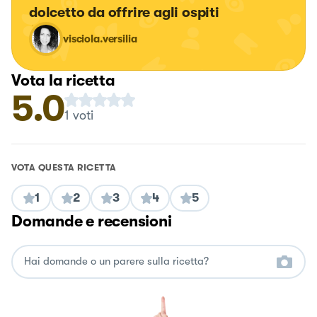
dolcetto da offrire agli ospiti
visciola.versilia
Vota la ricetta
5.0
1
voti
VOTA QUESTA RICETTA
1
2
3
4
5
Domande e recensioni