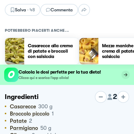
Salva
·
48
Commenta
POTREBBERO PIACERTI ANCHE...
Casarecce alla crema
Mezze maniche
di patate e broccoli
crema di patat
con salsiccia
salsiccia
Calcola le dosi perfette per la tua dieta!
Clicca qui e scarica l’app olivia!
2
Ingredienti
Casarecce
300
g
Broccolo piccolo
1
Patate
2
Parmigiano
50
g