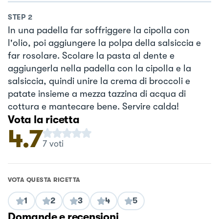
STEP
2
In una padella far soffriggere la cipolla con
l'olio, poi aggiungere la polpa della salsiccia e
far rosolare. Scolare la pasta al dente e
aggiungerla nella padella con la cipolla e la
salsiccia, quindi unire la crema di broccoli e
patate insieme a mezza tazzina di acqua di
cottura e mantecare bene. Servire calda!
Vota la ricetta
4.7
7
voti
VOTA QUESTA RICETTA
1
2
3
4
5
Domande e recensioni