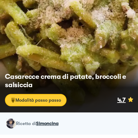
Casarecce crema di patate, broccoli e
salsiccia
4.7
Modalità passo passo
ricetta
di
Simoncina