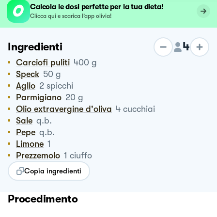
Calcola le dosi perfette per la tua dieta!
Clicca qui e scarica l’app olivia!
4
Ingredienti
Carciofi puliti
400
g
Speck
50
g
Aglio
2
spicchi
Parmigiano
20
g
Olio extravergine d'oliva
4
cucchiai
Sale
q.b.
Pepe
q.b.
Limone
1
Prezzemolo
1
ciuffo
Copia ingredienti
Procedimento