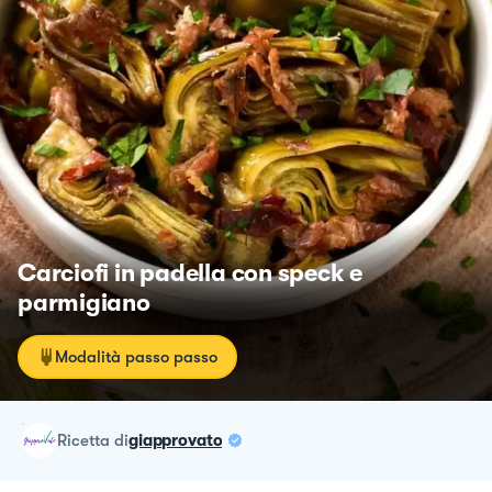
Carciofi in padella con speck e
parmigiano
Modalità passo passo
ricetta
di
giapprovato