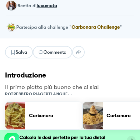
ricetta
di
lucamata
Partecipa alla challenge
"
Carbonara Challenge
"
Salva
Commenta
Introduzione
Il primo piatto più buono che ci sia!
POTREBBERO PIACERTI ANCHE...
Carbonara
Carbonara
Calcola le dosi perfette per la tua dieta!