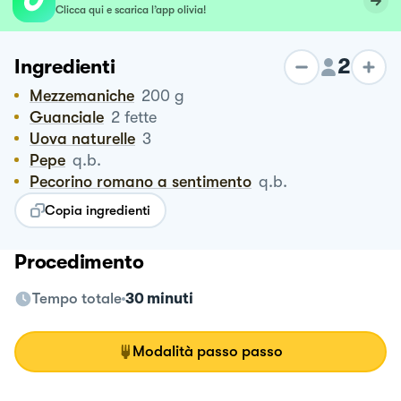
Clicca qui e scarica l’app olivia!
2
Ingredienti
Mezzemaniche
200
g
Guanciale
2
fette
Uova naturelle
3
Pepe
q.b.
Pecorino romano a sentimento
q.b.
Copia ingredienti
Procedimento
Tempo totale
30 minuti
Modalità passo passo