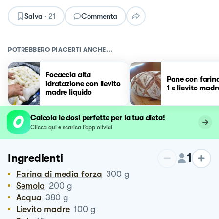
Salva
·
21
Commenta
POTREBBERO PIACERTI ANCHE...
Focaccia alta
Pane con farin
idratazione con lievito
1 e lievito madr
madre liquido
Calcola le dosi perfette per la tua dieta!
Clicca qui e scarica l’app olivia!
1
Ingredienti
Farina di media forza
300
g
Semola
200
g
Acqua
380
g
Lievito madre
100
g