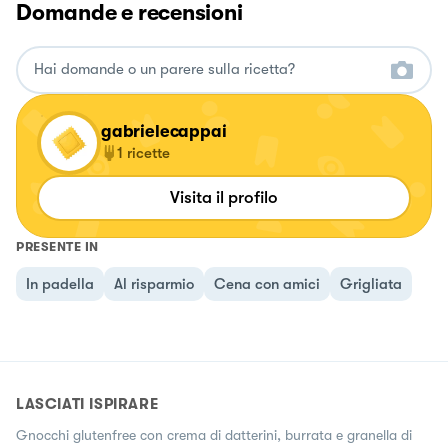
Domande e recensioni
gabrielecappai
1
ricette
Visita il profilo
PRESENTE IN
In padella
Al risparmio
Cena con amici
Grigliata
LASCIATI ISPIRARE
Gnocchi glutenfree con crema di datterini, burrata e granella di