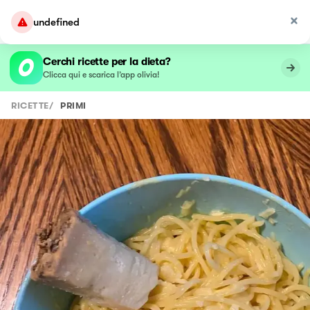
undefined
Cerchi ricette per la dieta?
Clicca qui e scarica l’app olivia!
RICETTE
/
PRIMI