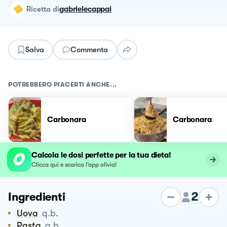
ricetta
di
gabrielecappai
Salva
Commenta
POTREBBERO PIACERTI ANCHE...
Carbonara
Carbonara
Calcola le dosi perfette per la tua dieta!
Clicca qui e scarica l’app olivia!
2
Ingredienti
Uova
q.b.
Pasta
q.b.