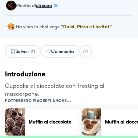
ricetta
di
ciracoo
Ha vinto la challenge
"
Dolci, Pizza e Lievitati
"
Salva
·
21
Commenta
Introduzione
Cupcake al cioccolato con frosting al
mascarpone.
POTREBBERO PIACERTI ANCHE...
Muffin al cioccolato
Muffin al ciocc