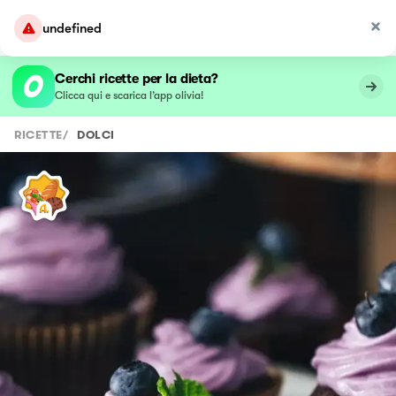
undefined
Cerchi ricette per la dieta?
Clicca qui e scarica l’app olivia!
RICETTE
/
DOLCI