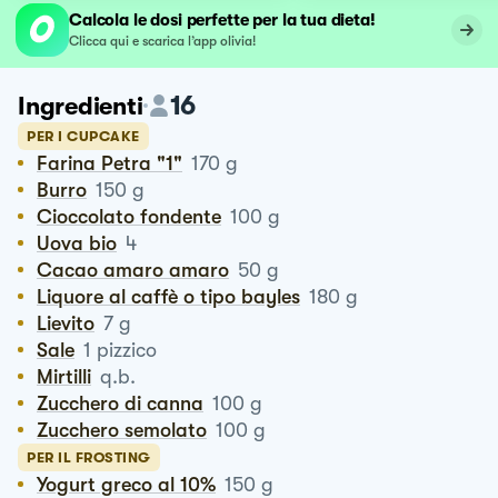
Calcola le dosi perfette per la tua dieta!
Clicca qui e scarica l’app olivia!
16
Ingredienti
PER I CUPCAKE
Farina Petra "1"
170
g
Burro
150
g
Cioccolato fondente
100
g
Uova bio
4
Cacao amaro amaro
50
g
Liquore al caffè o tipo bayles
180
g
Lievito
7
g
Sale
1
pizzico
Mirtilli
q.b.
Zucchero di canna
100
g
Zucchero semolato
100
g
PER IL FROSTING
Yogurt greco al 10%
150
g