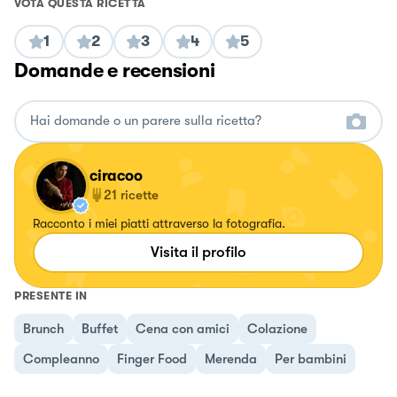
VOTA QUESTA RICETTA
1
2
3
4
5
Domande e recensioni
ciracoo
21
ricette
Racconto i miei piatti attraverso la fotografia.
Visita il profilo
PRESENTE IN
Brunch
Buffet
Cena con amici
Colazione
Compleanno
Finger Food
Merenda
Per bambini