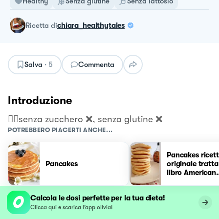
Healthy
Senza glutine
Senza lattosio
ricetta
di
chiara_healthytales
Salva
·
5
Commenta
Introduzione
👉🏻senza zucchero ❌, senza glutine ❌
POTREBBERO PIACERTI ANCHE...
Pancakes ricet
Pancakes
originale tratta
libro American
Pancakes
Calcola le dosi perfette per la tua dieta!
Clicca qui e scarica l’app olivia!