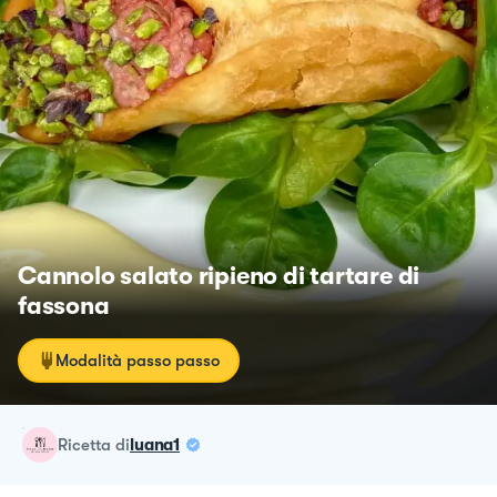
Cannolo salato ripieno di tartare di
fassona
Modalità passo passo
ricetta
di
luana1