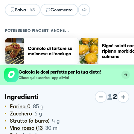
Salva
·
43
Commenta
POTREBBERO PIACERTI ANCHE...
Bignè salati co
Cannolo di tartare su
ripieno morbido
maionese all'acciuga
salmone
Calcola le dosi perfette per la tua dieta!
Clicca qui e scarica l’app olivia!
2
Ingredienti
Farina 0
85
g
Zucchero
6
g
Strutto (o burro)
4
g
Vino rosso (13
30
ml