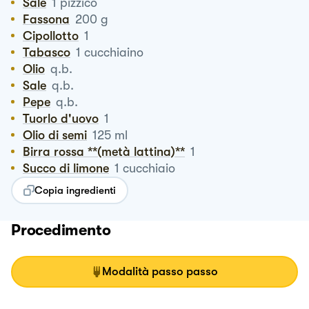
Sale
1
pizzico
Fassona
200
g
Cipollotto
1
Tabasco
1
cucchiaino
Olio
q.b.
Sale
q.b.
Pepe
q.b.
Tuorlo d'uovo
1
Olio di semi
125
ml
Birra rossa **(metà lattina)**
1
Succo di limone
1
cucchiaio
Copia ingredienti
Procedimento
Modalità passo passo