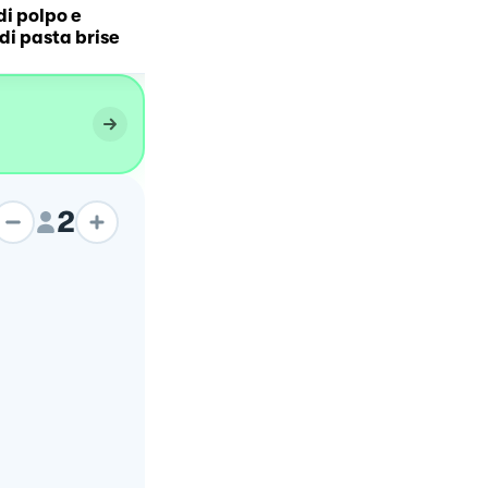
i polpo e
Crostata Cannolo
di pasta brise
2