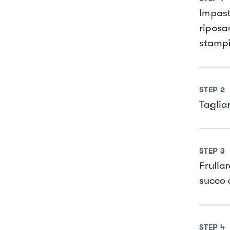
Impast
riposa
stampi
STEP
2
Taglia
STEP
3
Frulla
succo d
STEP
4