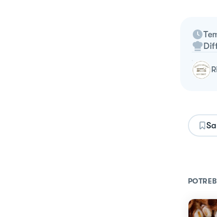
Tem
Dif
Sa
POTREB