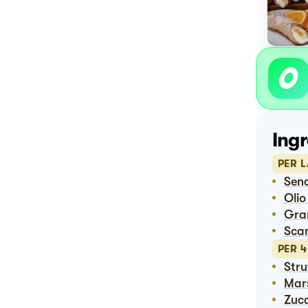
Ingr
PER L
Sen
Oli
Gr
Sc
PER 
Str
Ma
Zuc