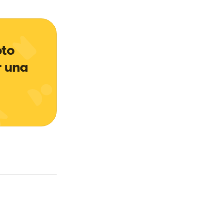
to 
r una 