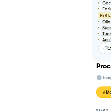
Ca
Far
PER 
Oli
Suc
Tuor
Acc
C
Proc
Temp
Mo
STEP
1