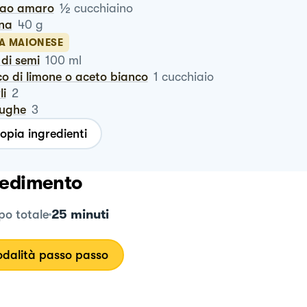
½
cao amaro
cucchiaino
ina
40
g
LA MAIONESE
o di semi
100
ml
co di limone o aceto bianco
1
cucchiaio
li
2
iughe
3
opia ingredienti
edimento
25 minuti
o totale
dalità passo passo