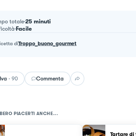
25 minuti
po totale
Facile
ficoltà
ricetta
di
Troppo_buono_gourmet
lva
·
90
Commenta
BERO PIACERTI ANCHE...
Tartare di