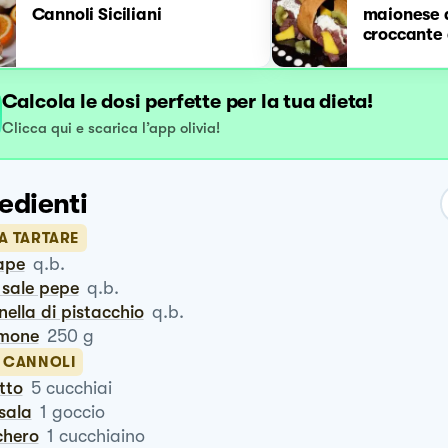
Cannoli Siciliani
maionese d
croccante 
Calcola le dosi perfette per la tua dieta!
Clicca qui e scarica l’app olivia!
edienti
A TARTARE
ape
q.b.
o sale pepe
q.b.
anella di pistacchio
q.b.
amone
250
g
4 CANNOLI
utto
5
cucchiai
rsala
1
goccio
chero
1
cucchiaino