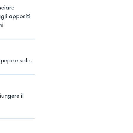
sciare
gli appositi
mi
 pepe e sale.
iungere il