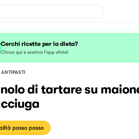
Cerchi ricette per la dieta?
Clicca qui e scarica l’app olivia!
ANTIPASTI
nolo di tartare su maion
acciuga
lità passo passo