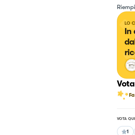
Riempi
LO 
In
da
ri
Vota
Fa
VOTA QU
1