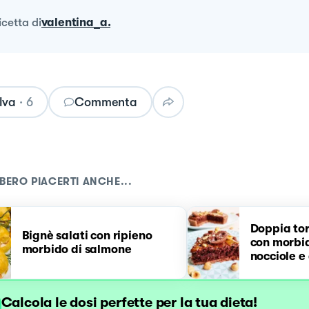
ricetta
di
valentina_a.
lva
·
6
Commenta
BERO PIACERTI ANCHE...
Doppia tor
Bignè salati con ripieno
con morbid
morbido di salmone
nocciole e
Calcola le dosi perfette per la tua dieta!