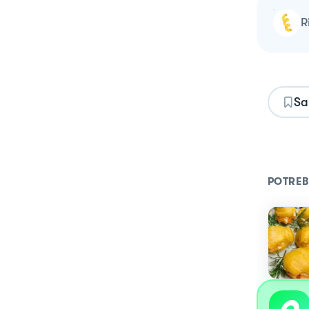
Sa
POTREB