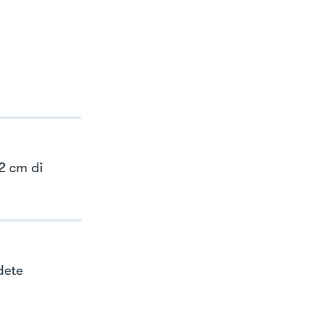
2 cm di
dete