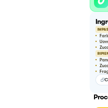
Ingr
IMPA
Far
Uov
Zuc
RIPIE
Pa
Zuc
Fra
C
Proc