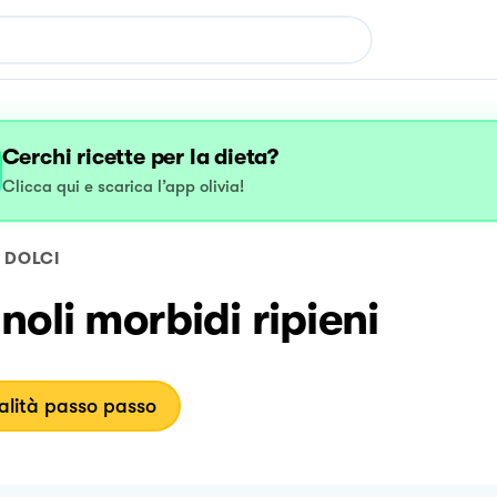
Cerchi ricette per la dieta?
Clicca qui e scarica l’app olivia!
DOLCI
oli morbidi ripieni
lità passo passo