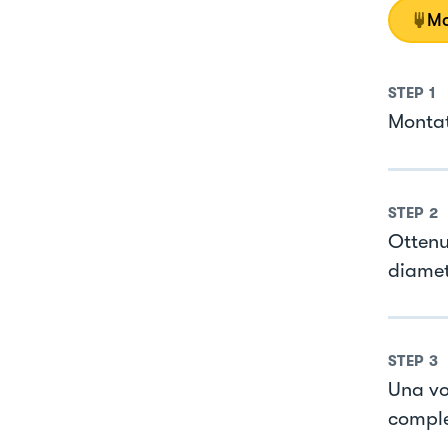
Mo
STEP
1
Montat
STEP
2
Ottenu
diamet
STEP
3
Una vo
compl