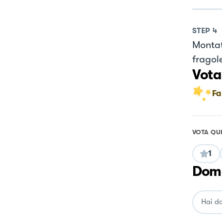
STEP
4
Montat
fragole
Vota
Fa
VOTA QU
1
Doma