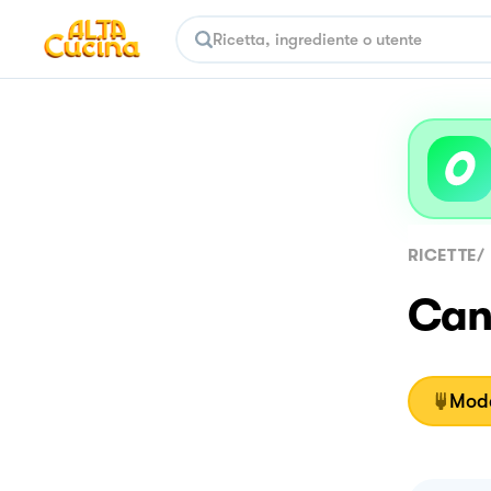
RICETTE
/
Cann
Moda