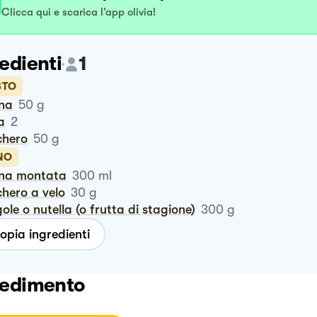
Clicca qui e scarica l’app olivia!
edienti
1
STO
ina
50
g
a
2
chero
50
g
NO
nna montata
300
ml
chero a velo
30
g
gole o nutella (o frutta di stagione)
300
g
opia ingredienti
edimento