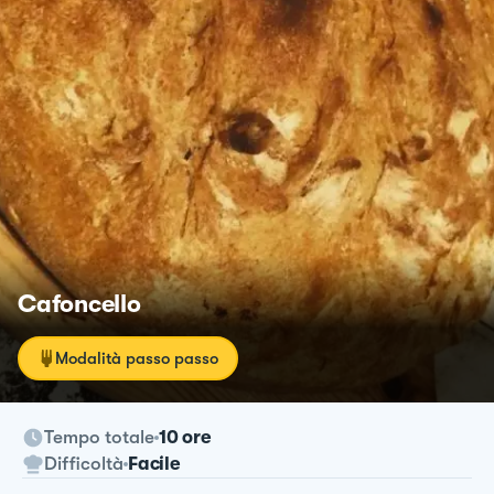
Cafoncello
Modalità passo passo
Tempo totale
10 ore
Difficoltà
Facile