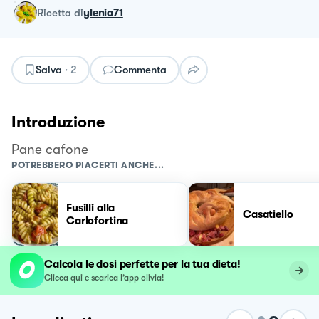
ricetta
di
ylenia71
Salva
·
2
Commenta
Introduzione
Pane cafone
POTREBBERO PIACERTI ANCHE...
Fusilli alla
Casatiello
Carlofortina
Calcola le dosi perfette per la tua dieta!
Clicca qui e scarica l’app olivia!