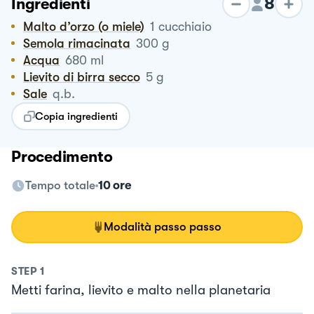
8
Ingredienti
Malto d’orzo (o miele)
1
cucchiaio
Semola rimacinata
300
g
Acqua
680
ml
Lievito di birra secco
5
g
Sale
q.b.
Copia ingredienti
Procedimento
Tempo totale
10 ore
Modalità passo passo
STEP
1
Metti farina, lievito e malto nella planetaria