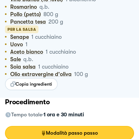
Rosmarino
q.b.
Pollo (petto)
800
g
Pancetta tesa
200
g
PER LA SALSA
Senape
1
cucchiaino
Uovo
1
Aceto bianco
1
cucchiaino
Sale
q.b.
Soia salsa
1
cucchiaino
Olio extravergine d'oliva
100
g
Copia ingredienti
Procedimento
Tempo totale
1 ora e 30 minuti
Modalità passo passo