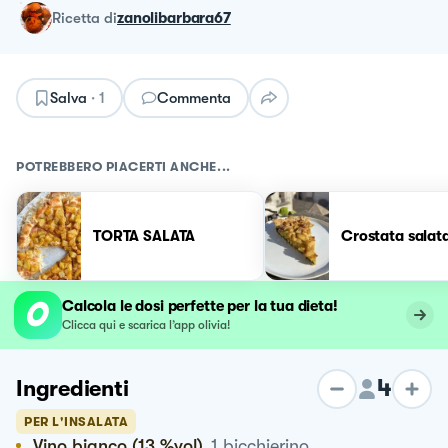
ricetta
di
zanolibarbara67
Salva
·
1
Commenta
POTREBBERO PIACERTI ANCHE...
TORTA SALATA
Crostata salat
Calcola le dosi perfette per la tua dieta!
Clicca qui e scarica l’app olivia!
4
Ingredienti
PER L'INSALATA
Vino bianco (13 %vol)
1
bicchierino