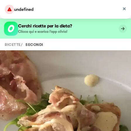
undefined
Cerchi ricette per la dieta?
Clicca qui e scarica l’app olivia!
RICETTE
/
SECONDI