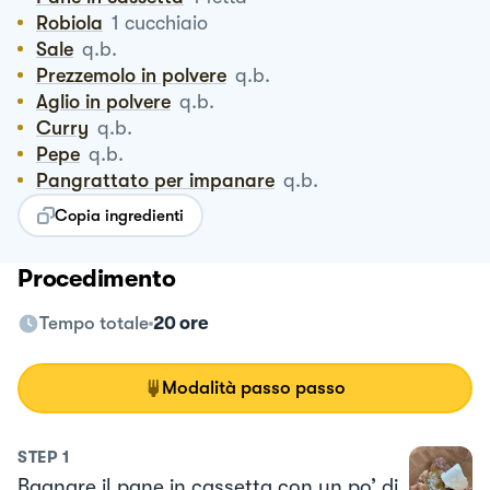
Robiola
1
cucchiaio
Sale
q.b.
Prezzemolo in polvere
q.b.
Aglio in polvere
q.b.
Curry
q.b.
Pepe
q.b.
Pangrattato per impanare
q.b.
Copia ingredienti
Procedimento
Tempo totale
20 ore
Modalità passo passo
STEP
1
Bagnare il pane in cassetta con un po’ di