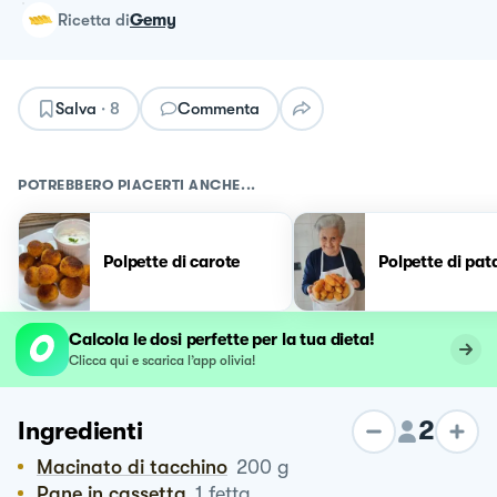
ricetta
di
Gemy
Salva
·
8
Commenta
POTREBBERO PIACERTI ANCHE...
Polpette di carote
Polpette di pat
Calcola le dosi perfette per la tua dieta!
Clicca qui e scarica l’app olivia!
2
Ingredienti
Macinato di tacchino
200
g
Pane in cassetta
1
fetta