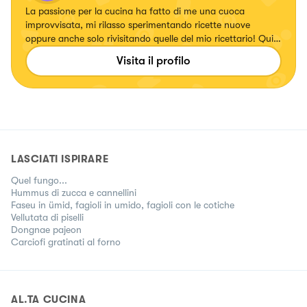
La passione per la cucina ha fatto di me una cuoca
improvvisata, mi rilasso sperimentando ricette nuove
oppure anche solo rivisitando quelle del mio ricettario! Qui
potete trovarne una vasta scelta🤗
Visita il profilo
LASCIATI ISPIRARE
Quel fungo...
Hummus di zucca e cannellini
Faseu in ümid, fagioli in umido, fagioli con le cotiche
Vellutata di piselli
Dongnae pajeon
Carciofi gratinati al forno
AL.TA CUCINA