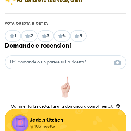
Fai sentire la tua voce, chef!
VOTA QUESTA RICETTA
1
2
3
4
5
Domande e recensioni
Commenta la ricetta: fai una domanda o complimentati! 😋
Jade.sKitchen
105
ricette