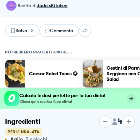
ricetta
di
Jade.sKitchen
Salva
·
8
Commenta
POTREBBERO PIACERTI ANCHE...
Cestini di Parm
Caesar Salad Tacos 😋
Reggiano con 
Salad
Calcola le dosi perfette per la tua dieta!
Clicca qui e scarica l’app olivia!
4
Ingredienti
PER L’INSALATA
Aglio
2
spicchi