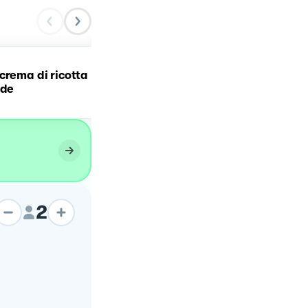
Spaghetti in crema di
crema di ricotta
ricotta, basilico e pinoli 
rde
pomodorini datterini
caramellati
2