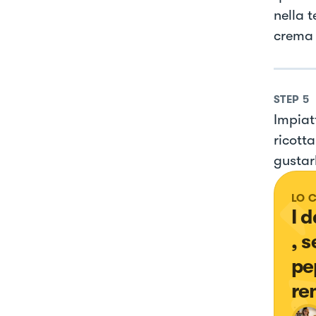
nella t
crema
STEP
5
Impiatt
ricotta
gustar
LO 
I d
, 
pe
re