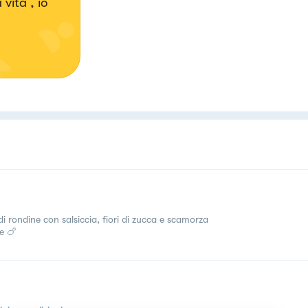
vita , io
di rondine con salsiccia, fiori di zucca e scamorza
e 🍗