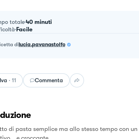
40 minuti
po totale
Facile
ficoltà
ricetta
di
lucia.pavanastolfo
lva
·
11
Commenta
oduzione
tto di pasta semplice ma allo stesso tempo con un 
tivo… e croccante