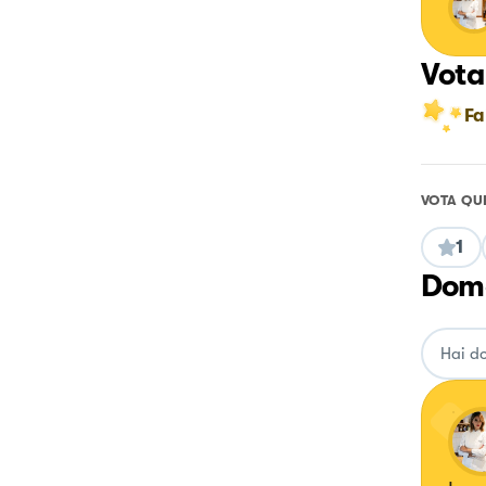
Vota
Fa
VOTA QU
1
Doma