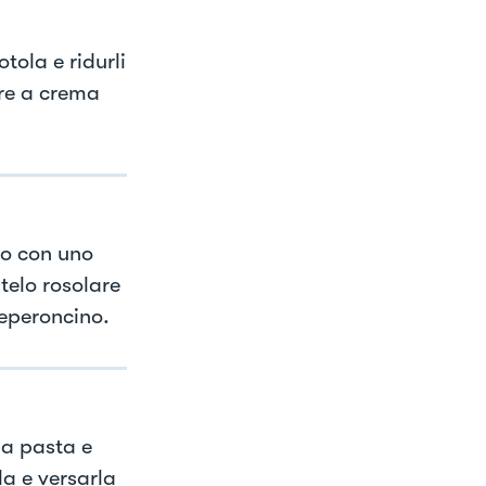
otola e ridurli
are a crema
lio con uno
telo rosolare
peperoncino.
la pasta e
a e versarla