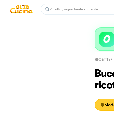
RICETTE
/
Buca
rico
Moda