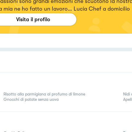
assioni sono grandi emozioni che scuotono la nostra 
a mia ne ho fatto un lavoro… Lucia Chef a domicilio
Visita il profilo
Risotto alla parmigiana al profumo di limone
Nidi 
Gnocchi di patate senza uova
Apell