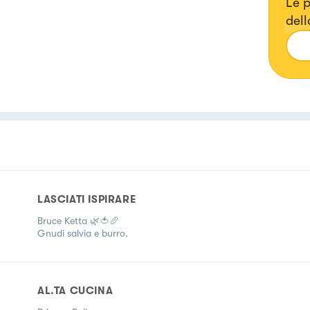
Le p
dell
LASCIATI ISPIRARE
Bruce Ketta 🌿🍅🥖
Gnudi salvia e burro.
AL.TA CUCINA