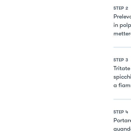
STEP
2
Preleva
in pol
metter
STEP
3
Tritate
spicchi
a fiam
STEP
4
Portar
quando