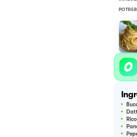
POTREB
Ingr
Buc
Dat
Ric
Pan
Pep