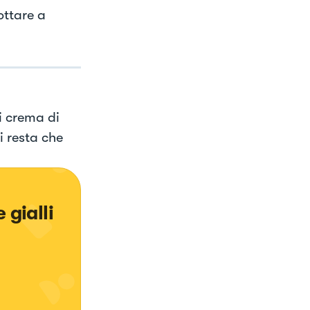
ottare a
di crema di
i resta che
 gialli 