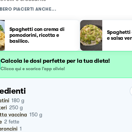
BERO PIACERTI ANCHE...
Spaghetti con crema di
Spaghetti 
pomodorini, ricotta e
e salsa ve
basilico.
Calcola le dosi perfette per la tua dieta!
Clicca qui e scarica l’app olivia!
edienti
atini
180
g
teri
250
g
otta vaccina
150
g
e
2
fette
eroncini
1