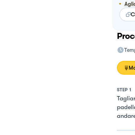
Agli
C
Proc
Temp
Mo
STEP
1
Tagliar
padella
andare