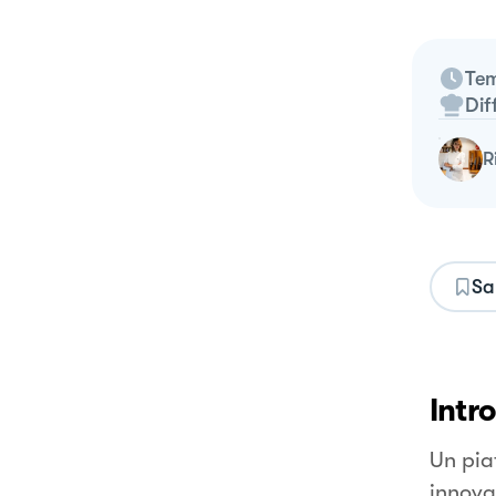
Tem
Dif
Sa
Intr
Un pia
innova