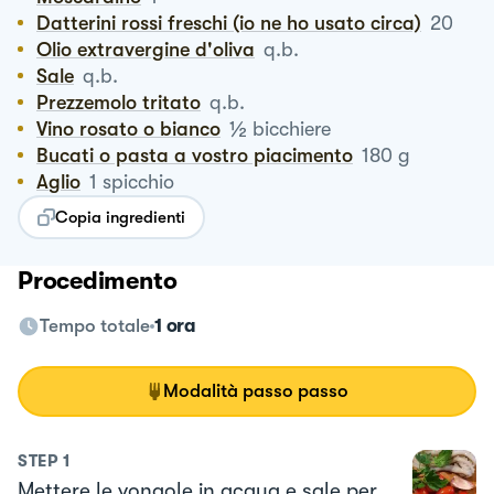
Datterini rossi freschi (io ne ho usato circa)
20
Olio extravergine d'oliva
q.b.
Sale
q.b.
Prezzemolo tritato
q.b.
½
Vino rosato o bianco
bicchiere
Bucati o pasta a vostro piacimento
180
g
Aglio
1
spicchio
Copia ingredienti
Procedimento
Tempo totale
1 ora
Modalità passo passo
STEP
1
Mettere le vongole in acqua e sale per