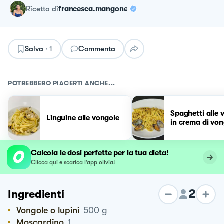
ricetta
di
francesca.mangone
Salva
·
1
Commenta
POTREBBERO PIACERTI ANCHE...
Spaghetti alle 
Linguine alle vongole
in crema di von
Calcola le dosi perfette per la tua dieta!
Clicca qui e scarica l’app olivia!
2
Ingredienti
Vongole o lupini
500
g
Moscardino
1