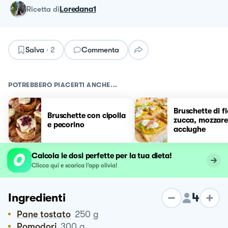
ricetta
di
Loredana1
Salva
·
2
Commenta
POTREBBERO PIACERTI ANCHE...
Bruschette di fi
Bruschette con cipolla
zucca, mozzarel
e pecorino
acciughe
Calcola le dosi perfette per la tua dieta!
Clicca qui e scarica l’app olivia!
4
Ingredienti
Pane tostato
250
g
Pomodori
300
g