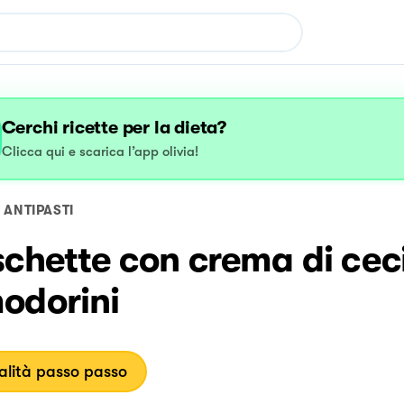
Cerchi ricette per la dieta?
Clicca qui e scarica l’app olivia!
ANTIPASTI
chette con crema di ceci
odorini
lità passo passo