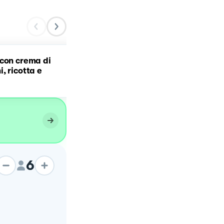
con crema di
BRUSCHETTA CON
, ricotta e
POMODORINI E BURRATA 
6