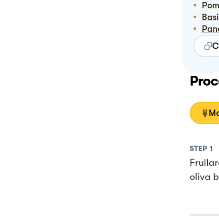
Po
Bas
Pan
C
Proc
Mo
STEP
1
Frullar
oliva b