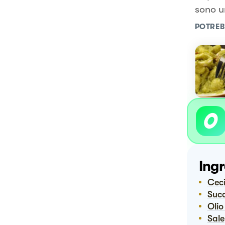
sono u
POTREB
Ingr
Cec
Suc
Ol
Sale