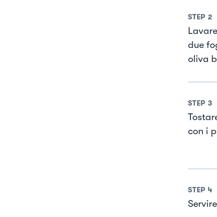
STEP
2
Lavare 
due fog
oliva b
STEP
3
Tostar
con i 
STEP
4
Servire