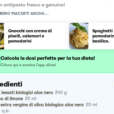
n antipasto fresco e genuino!
BERO PIACERTI ANCHE...
Gnocchi con crema di
Spaghetti 
piselli, calamari e
pomodorini
pomodorini
basilico.
Calcola le dosi perfette per la tua dieta!
Clicca qui e scarica l’app olivia!
edienti
i lessati biologici alce nero
240
g
co di limone
20
ml
io extra vergine di oliva biologico alce nero
20
ml
q.b.