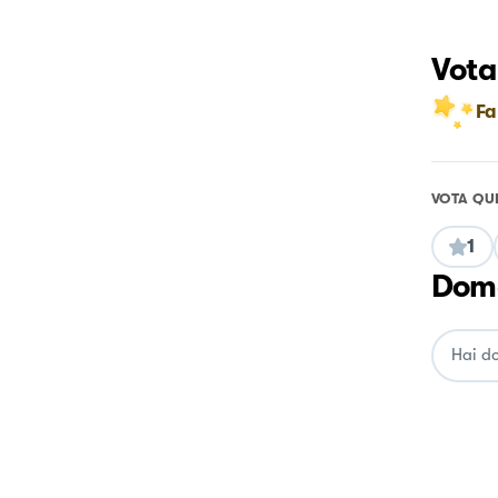
Vota
Fa
VOTA QU
1
Doma