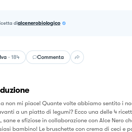
ricetta
di
alcenerobiologico
lva
·
184
Commenta
oduzione
non mi piace! Quante volte abbiamo sentito i nostr
vanti a un piatto di legumi? Ecco una delle 4 ricet
, sane e sfiziose in collaborazione con Alce Nero c
siasi bambino! Le bruschette con crema di ceci e 