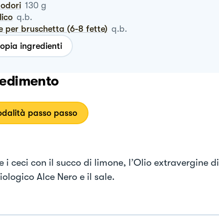
modori
130
g
ilico
q.b.
e per bruschetta (6-8 fette)
q.b.
opia ingredienti
edimento
dalità passo passo
e i ceci con il succo di limone, l’Olio extravergine di
iologico Alce Nero e il sale.