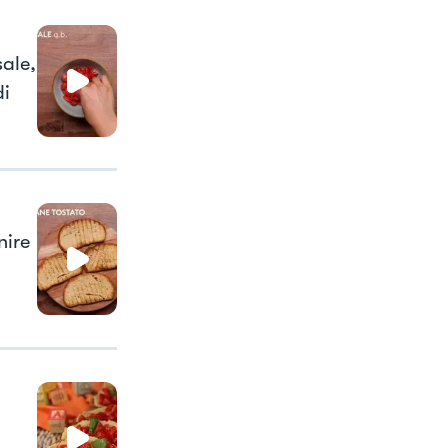
sale,
di
nire