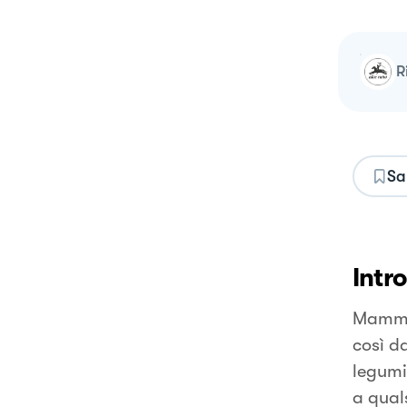
Sa
Intr
Mamma 
così da
legumi
a qual