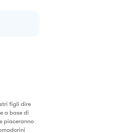
i figli dire
te a base di
he piaceranno
pomodorini