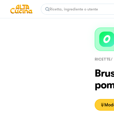
RICETTE
/
Brus
pom
Moda