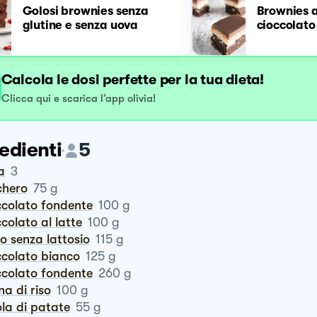
Golosi brownies senza
Brownies a
glutine e senza uova
cioccolato
Calcola le dosi perfette per la tua dieta!
Clicca qui e scarica l’app olivia!
edienti
5
a
3
chero
75
g
occolato fondente
100
g
occolato al latte
100
g
ro senza lattosio
115
g
occolato bianco
125
g
occolato fondente
260
g
ina di riso
100
g
ola di patate
55
g