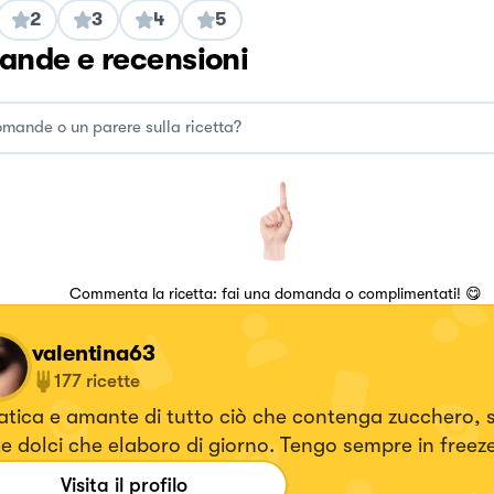
2
3
4
5
nde e recensioni
Commenta la ricetta: fai una domanda o complimentati! 😋
valentina63
177
ricette
tica e amante di tutto ciò che contenga zucchero, 
e dolci che elaboro di giorno. Tengo sempre in freez
a di torta, non è mai troppa.
Visita il profilo