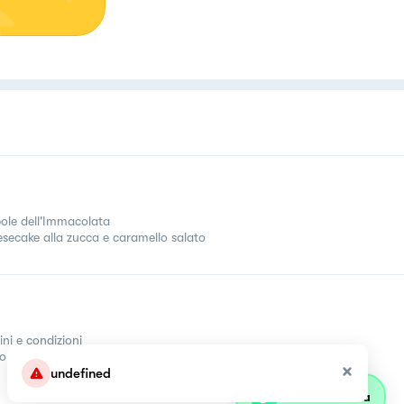
ole dell'Immacolata
secake alla zucca e caramello salato
ini e condizioni
come
undefined
Parla con olivia