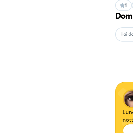
1
Doma
Luna
nott
fett