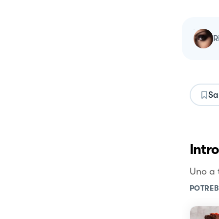
Sa
Intr
Uno a 
POTREB