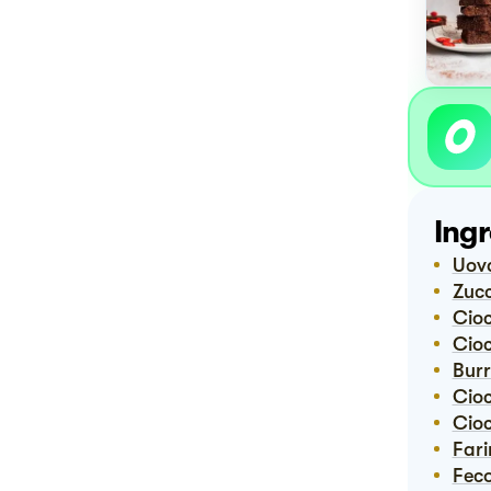
Ingr
Uov
Zuc
Ci
Ci
Bur
Ci
Ci
Far
Fec