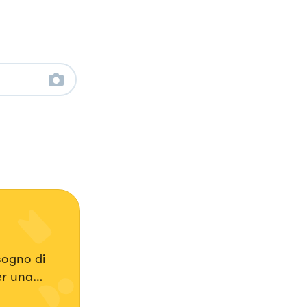
sogno di
er una