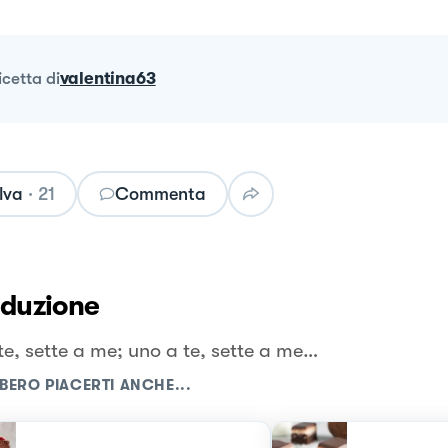
ricetta
di
valentina63
lva
·
21
Commenta
oduzione
te, sette a me; uno a te, sette a me…
BERO PIACERTI ANCHE...