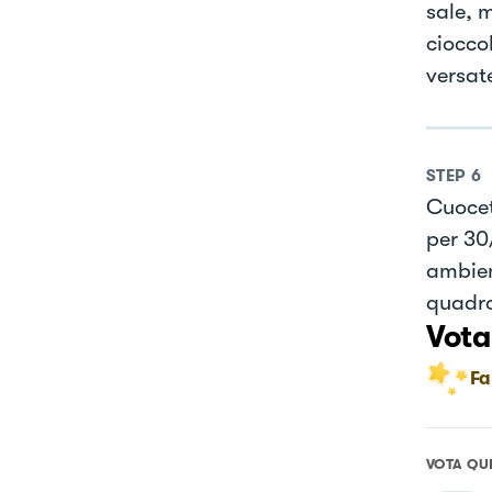
sale, 
ciocco
versate
STEP
6
Cuocet
per 30
ambien
quadro
Vota
Fa
VOTA QU