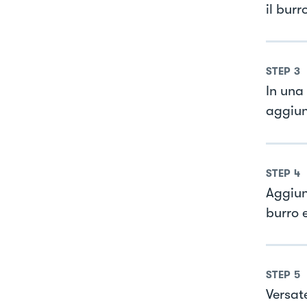
il bur
STEP
3
In una
aggiun
STEP
4
Aggiung
burro 
STEP
5
Versate