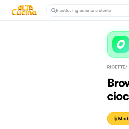
RICETTE
/
Brow
cioc
Moda