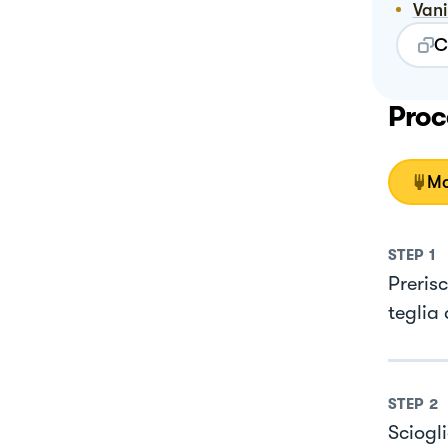
Vani
C
Proc
Mo
STEP
1
Prerisc
teglia
STEP
2
Sciogl