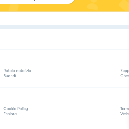
Rotolo natalizio
Zepp
Buondì
Chee
Cookie Policy
Term
Esplora
Wel