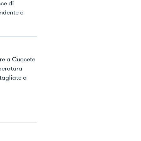
ce di
ondente e
are a Cuocete
peratura
tagliate a