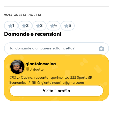
VOTA QUESTA RICETTA
1
2
3
4
5
Domande e recensioni
giantoincucina
3
ricette
🧑🏻‍🍳 Cucino, racconto, sperimento. 🏋🏻‍♂️ Sports 🎓
Economics 📍 RE 📩
giantoincucina@gmail.com
Visita il profilo