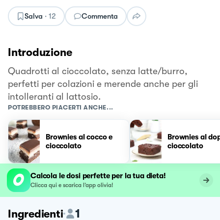
Salva
·
12
Commenta
Introduzione
Quadrotti al cioccolato, senza latte/burro,
perfetti per colazioni e merende anche per gli
intolleranti al lattosio.
POTREBBERO PIACERTI ANCHE...
Brownies al cocco e
Brownies al do
cioccolato
cioccolato
Calcola le dosi perfette per la tua dieta!
Clicca qui e scarica l’app olivia!
1
Ingredienti