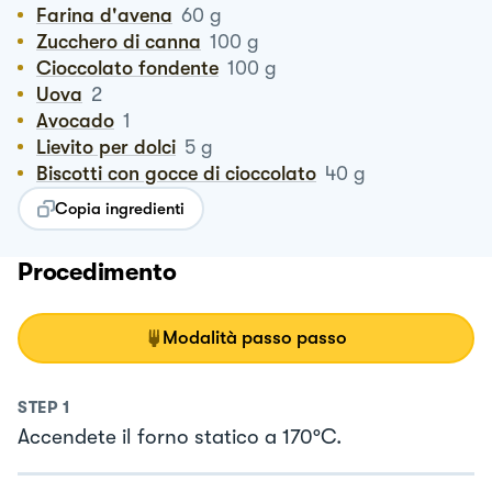
Farina d'avena
60
g
Zucchero di canna
100
g
Cioccolato fondente
100
g
Uova
2
Avocado
1
Lievito per dolci
5
g
Biscotti con gocce di cioccolato
40
g
Copia ingredienti
Procedimento
Modalità passo passo
STEP
1
Accendete il forno statico a 170°C.