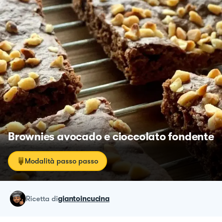
Brownies avocado e cioccolato fondente
Modalità passo passo
ricetta
di
giantoincucina