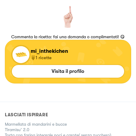
Commenta la ricetta: fai una domanda o complimentati! 😋
mi_inthekichen
1
ricette
Visita il profilo
LASCIATI ISPIRARE
Marmellata di mandarini e bucce
Tiramisu’ 2.0
Torta con farina integrale noci e carote( senza zucchero)