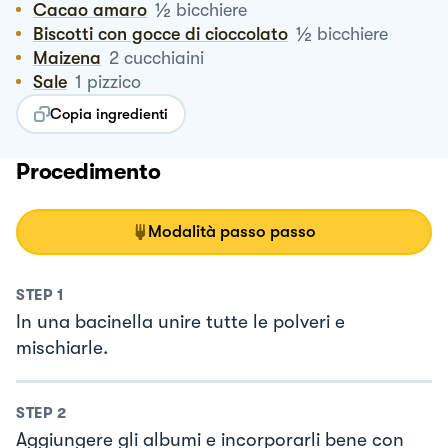
½
Cacao amaro
bicchiere
½
Biscotti con gocce di cioccolato
bicchiere
Maizena
2
cucchiaini
Sale
1
pizzico
Copia ingredienti
Procedimento
Modalità passo passo
STEP
1
In una bacinella unire tutte le polveri e
mischiarle.
STEP
2
Aggiungere gli albumi e incorporarli bene con