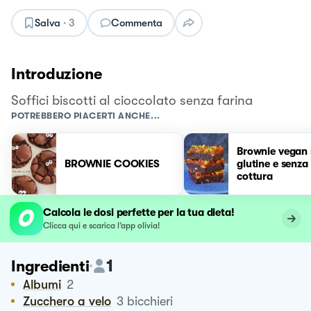
Salva
·
3
Commenta
Introduzione
Soffici biscotti al cioccolato senza farina
POTREBBERO PIACERTI ANCHE...
Brownie vegan 
BROWNIE COOKIES
glutine e senza
cottura
Calcola le dosi perfette per la tua dieta!
Clicca qui e scarica l’app olivia!
1
Ingredienti
Albumi
2
Zucchero a velo
3
bicchieri