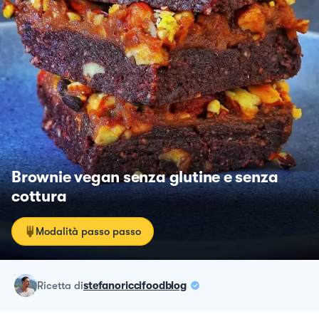
Brownie vegan senza glutine e senza
cottura
Modalità passo passo
ricetta
di
stefanoriccifoodblog