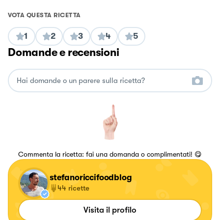
VOTA QUESTA RICETTA
1
2
3
4
5
Domande e recensioni
Commenta la ricetta: fai una domanda o complimentati! 😋
stefanoriccifoodblog
44
ricette
Visita il profilo