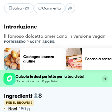
Salva
·
23
Commenta
Introduzione
Il famoso dolcetto americano in versione vegan
POTREBBERO PIACERTI ANCHE...
Castagnole senza
Focaccia senza 
glutine
Calcola le dosi perfette per la tua dieta!
Clicca qui e scarica l’app olivia!
8
Ingredienti
PER IL BROWNIE
Noci
180
g