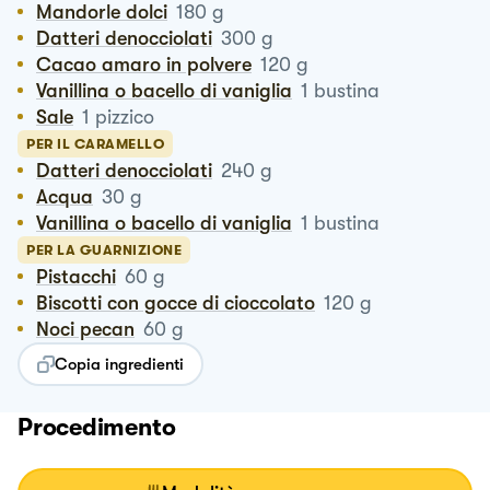
Mandorle dolci
180
g
Datteri denocciolati
300
g
Cacao amaro in polvere
120
g
Vanillina o bacello di vaniglia
1
bustina
Sale
1
pizzico
PER IL CARAMELLO
Datteri denocciolati
240
g
Acqua
30
g
Vanillina o bacello di vaniglia
1
bustina
PER LA GUARNIZIONE
Pistacchi
60
g
Biscotti con gocce di cioccolato
120
g
Noci pecan
60
g
Copia ingredienti
Procedimento