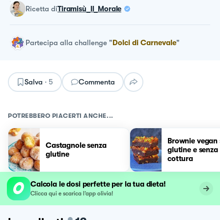
ricetta
di
Tiramisù_Il_Morale
Partecipa alla challenge
"
Dolci di Carnevale
"
Salva
·
5
Commenta
POTREBBERO PIACERTI ANCHE...
Brownie vegan 
Castagnole senza
glutine e senza
glutine
cottura
Calcola le dosi perfette per la tua dieta!
Clicca qui e scarica l’app olivia!