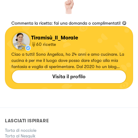
Commenta la ricetta: fai una domanda o complimentati! 😋
Tiramisù_Il_Morale
60
ricette
Ciao a tutti! Sono Angelica, ho 24 anni e amo cucinare. La
cucina è per me il luogo dove posso dare sfogo alla mia
fantasia e voglia di sperimentare. Dal 2020 ho un blog
“Tiramisù il Morale” in cui pubblico tutte le ricette gluten &
Visita il profilo
dairy free, anche in versione normale (sì gestisco una
doppia cucina!)👇🏻
LASCIATI ISPIRARE
Torta di nocciole
Torta al Nesquik