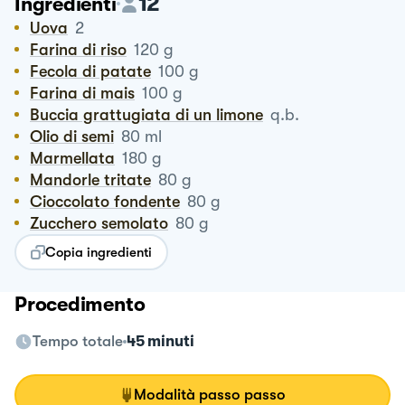
12
Ingredienti
Uova
2
Farina di riso
120
g
Fecola di patate
100
g
Farina di mais
100
g
Buccia grattugiata di un limone
q.b.
Olio di semi
80
ml
Marmellata
180
g
Mandorle tritate
80
g
Cioccolato fondente
80
g
Zucchero semolato
80
g
Copia ingredienti
Procedimento
Tempo totale
45 minuti
Modalità passo passo