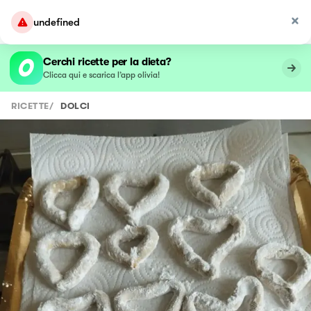
undefined
Cerchi ricette per la dieta?
Clicca qui e scarica l’app olivia!
RICETTE
/
DOLCI