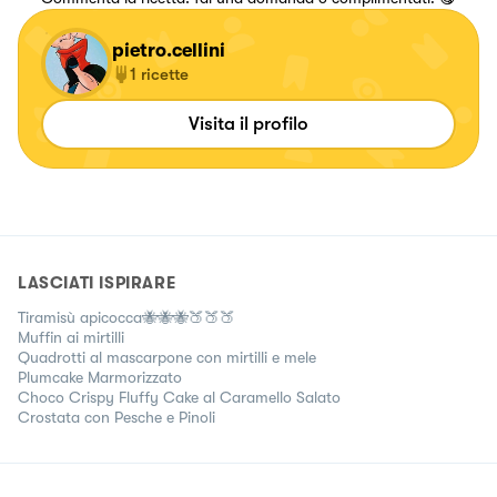
pietro.cellini
1
ricette
Visita il profilo
LASCIATI ISPIRARE
Tiramisù apicocca🐝🐝🐝🍑🍑🍑
Muffin ai mirtilli
Quadrotti al mascarpone con mirtilli e mele
Plumcake Marmorizzato
Choco Crispy Fluffy Cake al Caramello Salato
Crostata con Pesche e Pinoli