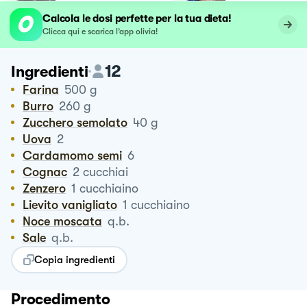
Calcola le dosi perfette per la tua dieta!
Clicca qui e scarica l’app olivia!
12
Ingredienti
Farina
500
g
Burro
260
g
Zucchero semolato
40
g
Uova
2
Cardamomo semi
6
Cognac
2
cucchiai
Zenzero
1
cucchiaino
Lievito vanigliato
1
cucchiaino
Noce moscata
q.b.
Sale
q.b.
Copia ingredienti
Procedimento