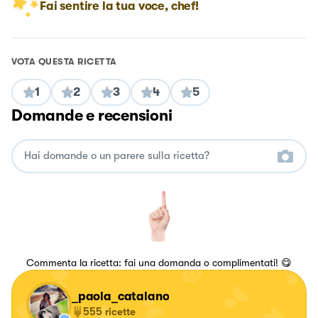
Fai sentire la tua voce, chef!
VOTA QUESTA RICETTA
1
2
3
4
5
Domande e recensioni
Commenta la ricetta: fai una domanda o complimentati! 😋
_paola_catalano
555
ricette