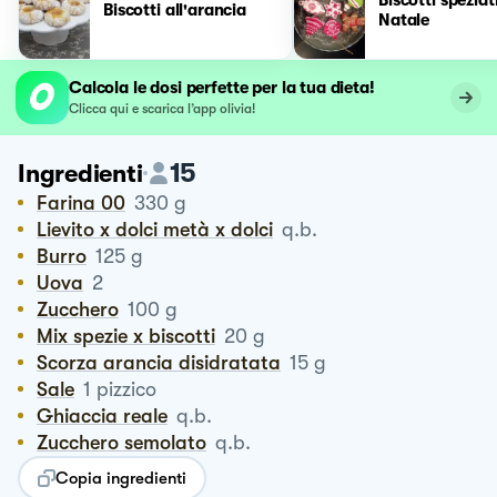
Biscotti all'arancia
Natale
Calcola le dosi perfette per la tua dieta!
Clicca qui e scarica l’app olivia!
15
Ingredienti
Farina 00
330
g
Lievito x dolci metà x dolci
q.b.
Burro
125
g
Uova
2
Zucchero
100
g
Mix spezie x biscotti
20
g
Scorza arancia disidratata
15
g
Sale
1
pizzico
Ghiaccia reale
q.b.
Zucchero semolato
q.b.
Copia ingredienti