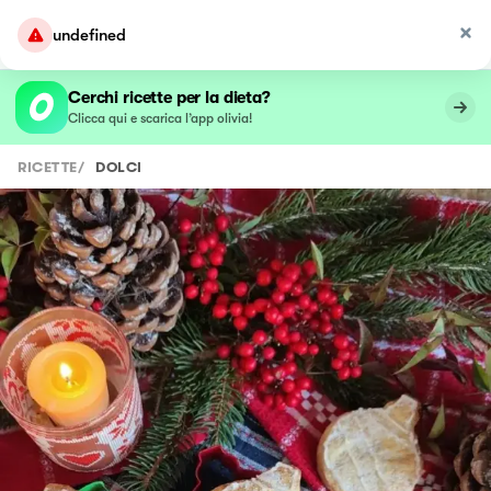
undefined
Cerchi ricette per la dieta?
Clicca qui e scarica l’app olivia!
RICETTE
/
DOLCI