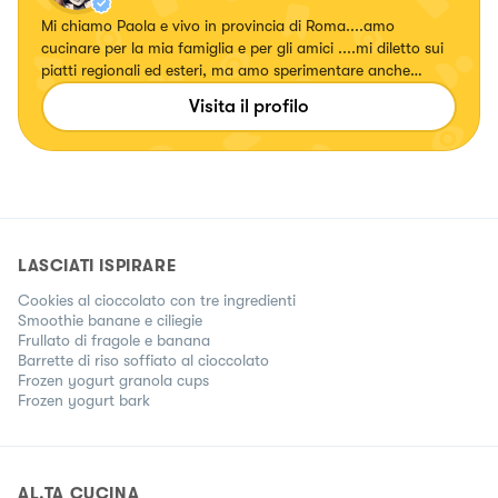
Mi chiamo Paola e vivo in provincia di Roma....amo
cucinare per la mia famiglia e per gli amici ....mi diletto sui
piatti regionali ed esteri, ma amo sperimentare anche
ricette con erbe e fiori, confetture e liquori. Seguitemi!!!!
Visita il profilo
Su... #fattierifattiamodomio
LASCIATI ISPIRARE
Cookies al cioccolato con tre ingredienti
Smoothie banane e ciliegie
Frullato di fragole e banana
Barrette di riso soffiato al cioccolato
Frozen yogurt granola cups
Frozen yogurt bark
AL.TA CUCINA