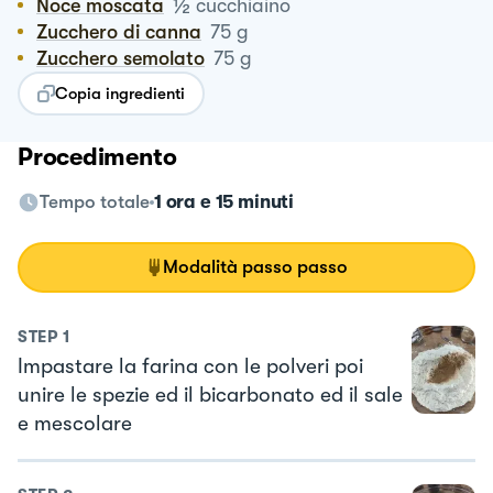
½
Noce moscata
cucchiaino
Zucchero di canna
75
g
Zucchero semolato
75
g
Copia ingredienti
Procedimento
Tempo totale
1 ora e 15 minuti
Modalità passo passo
STEP
1
Impastare la farina con le polveri poi
unire le spezie ed il bicarbonato ed il sale
e mescolare