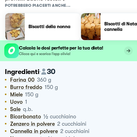
POTREBBERO PIACERTI ANCHE...
Biscotti di Nata
Biscotti della nonna
cannella
Calcola le dosi perfette per la tua dieta!
Clicca qui e scarica l’app olivia!
30
Ingredienti
Farina 00
360
g
Burro freddo
150
g
Miele
150
g
Uovo
1
Sale
q.b.
½
Bicarbonato
cucchiaino
Zenzero in polvere
2
cucchiaini
Cannella in polvere
2
cucchiaini