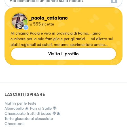
_paola_catalano
555
ricette
Mi chiamo Paola e vivo in provincia di Roma....amo
cucinare per la mia famiglia e per gli amici ....mi diletto sui
piatti regionali ed esteri, ma amo sperimentare anche
ricette con erbe e fiori, confetture e liquori. Seguitemi!!!!
Visita il profilo
Su... #fattierifattiamodomio
LASCIATI ISPIRARE
Muffin per le feste
Alberobello 🎄 Pan di Stelle 🌟
Cheesecake frutti di bosco 🍓🫐
Torta glassata al cioccolato
Chocotone