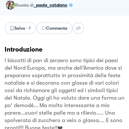
ricetta
di
_paola_catalano
Salva
·
9
Commenta
Introduzione
I biscotti di pan di zenzero sono tipici dei paesi
del Nord Europa, ma anche dell’America dove si
preparano soprattutto in prossimità delle feste
natalizie e si decorano con glasse di vari colori
così da richiamare gli oggetti ed i simboli tipici
del Natale. Oggi gli ho voluto dare una forma un
po' demodé... Ma molto interessante a mio
parere...cuori stelle palle ma a rilievio..... Una
spolverata di zucchero a velo o glassa.... E sono
pronti!!! Buone feste!!❤️