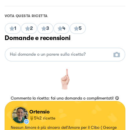
VOTA QUESTA RICETTA
1
2
3
4
5
Domande e recensioni
Commenta la ricetta: fai una domanda o complimentati! 😋
Ortensio
542
ricette
Nessun Amore è più sincero dell’Amore per il Cibo ( George