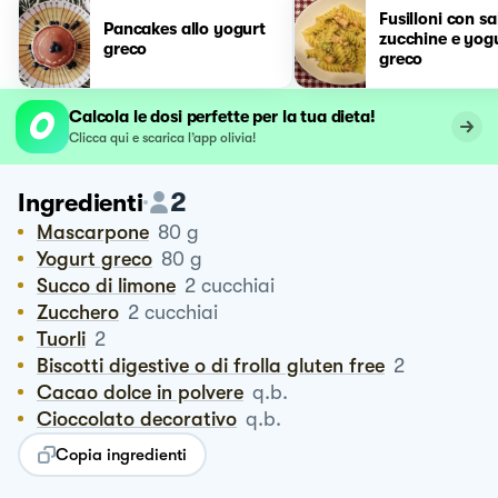
Fusilloni con s
Pancakes allo yogurt
zucchine e yog
greco
greco
Calcola le dosi perfette per la tua dieta!
Clicca qui e scarica l’app olivia!
2
Ingredienti
Mascarpone
80
g
Yogurt greco
80
g
Succo di limone
2
cucchiai
Zucchero
2
cucchiai
Tuorli
2
Biscotti digestive o di frolla gluten free
2
Cacao dolce in polvere
q.b.
Cioccolato decorativo
q.b.
Copia ingredienti