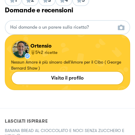
1
2
3
4
5
Domande e recensioni
Ortensio
542
ricette
Nessun Amore è più sincero dell’Amore per il Cibo ( George
Bernard Shaw )
Visita il profilo
LASCIATI ISPIRARE
BANANA BREAD AL CIOCCOLATO E NOCI SENZA ZUCCHERO E