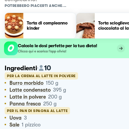
POTREBBERO PIACERTI ANCHE...
Torta di compleanno
Torta scioglievo
kinder
cioccolato al la
Calcola le dosi perfette per la tua dieta!
Clicca qui e scarica l’app olivia!
10
Ingredienti
PER LA CREMA AL LATTE IN POLVERE
Burro morbido
150
g
Latte condensato
395
g
Latte in polvere
200
g
Panna fresca
250
g
PER IL PAN DI SPAGNA AL LATTE
Uova
3
Sale
1
pizzico