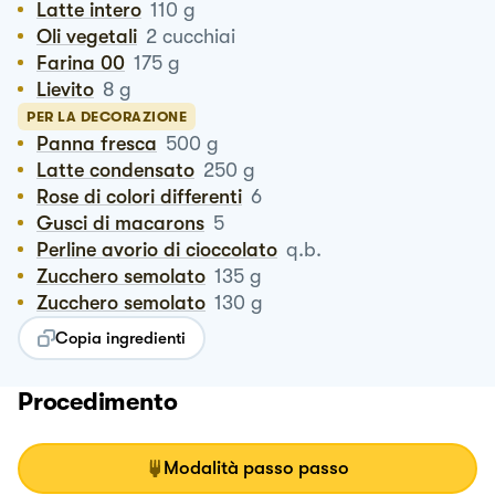
Latte intero
110
g
Oli vegetali
2
cucchiai
Farina 00
175
g
Lievito
8
g
PER LA DECORAZIONE
Panna fresca
500
g
Latte condensato
250
g
Rose di colori differenti
6
Gusci di macarons
5
Perline avorio di cioccolato
q.b.
Zucchero semolato
135
g
Zucchero semolato
130
g
Copia ingredienti
Procedimento
Modalità passo passo