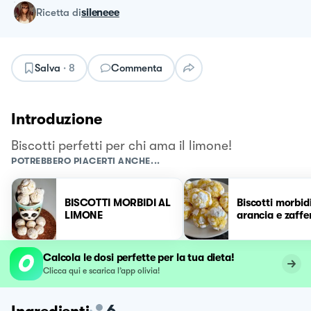
ricetta
di
sileneee
Salva
·
8
Commenta
Introduzione
Biscotti perfetti per chi ama il limone!
POTREBBERO PIACERTI ANCHE...
BISCOTTI MORBIDI AL
Biscotti morbid
LIMONE
arancia e zaff
Calcola le dosi perfette per la tua dieta!
Clicca qui e scarica l’app olivia!
6