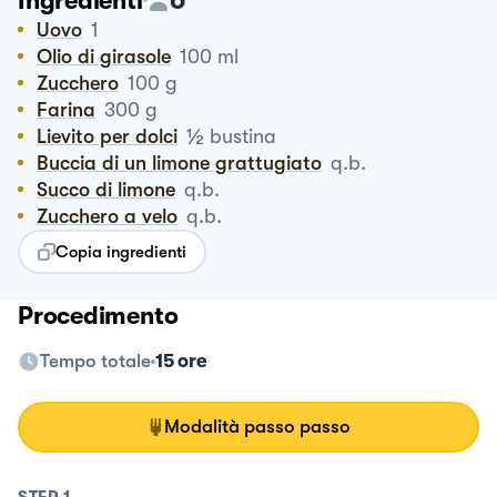
Ingredienti
Uovo
1
Olio di girasole
100
ml
Zucchero
100
g
Farina
300
g
½
Lievito per dolci
bustina
Buccia di un limone grattugiato
q.b.
Succo di limone
q.b.
Zucchero a velo
q.b.
Copia ingredienti
Procedimento
Tempo totale
15 ore
Modalità passo passo
STEP
1