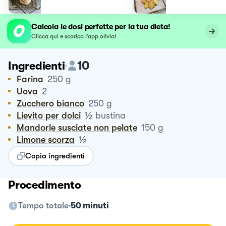
Calcola le dosi perfette per la tua dieta!
Clicca qui e scarica l’app olivia!
10
Ingredienti
Farina
250
g
Uova
2
Zucchero bianco
250
g
½
Lievito per dolci
bustina
Mandorle susciate non pelate
150
g
½
Limone scorza
Copia ingredienti
Procedimento
Tempo totale
50 minuti