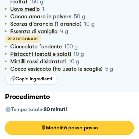
realtà)
150
g
Uovo medio
1
Cacao amaro in polvere
50
g
Scorza d’arancia (1 arancia)
10
g
Essenza di vaniglia
4
g
PER DECORARE
Cioccolato fondente
150
g
Pistacchi tostati e salati
10
g
Mirtilli rossi disidratati
10
g
Cocco essiccato (ho usato le scaglie)
5
g
Copia ingredienti
Procedimento
Tempo totale
20 minuti
Modalità passo passo