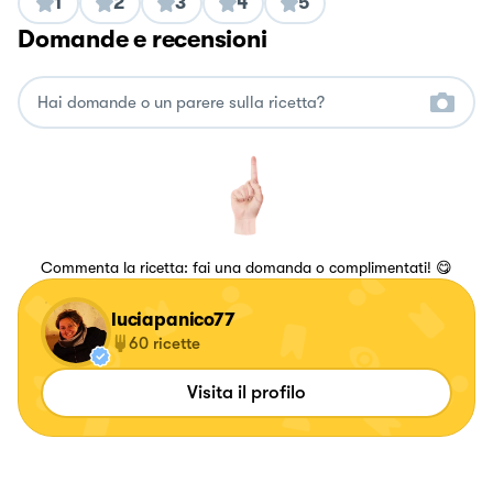
1
2
3
4
5
Domande e recensioni
Commenta la ricetta: fai una domanda o complimentati! 😋
luciapanico77
60
ricette
Visita il profilo