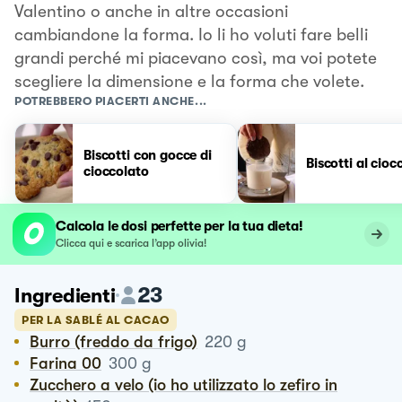
Valentino o anche in altre occasioni
cambiandone la forma. Io li ho voluti fare belli
grandi perché mi piacevano così, ma voi potete
scegliere la dimensione e la forma che volete.
POTREBBERO PIACERTI ANCHE...
Biscotti con gocce di
Biscotti al cioc
cioccolato
Calcola le dosi perfette per la tua dieta!
Clicca qui e scarica l’app olivia!
23
Ingredienti
PER LA SABLÉ AL CACAO
Burro (freddo da frigo)
220
g
Farina 00
300
g
Zucchero a velo (io ho utilizzato lo zefiro in