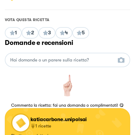
VOTA QUESTA RICETTA
1
2
3
4
5
Domande e recensioni
Commenta la ricetta: fai una domanda o complimentati! 😋
katiacarbone.unipolsai
1
ricette