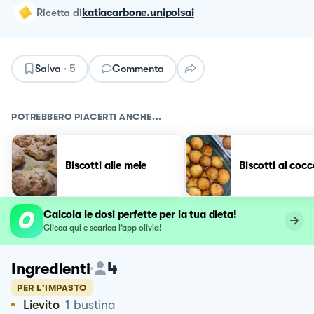
ricetta
di
katiacarbone.unipolsai
Salva
·
5
Commenta
POTREBBERO PIACERTI ANCHE...
Biscotti alle mele
Biscotti al cocc
Calcola le dosi perfette per la tua dieta!
Clicca qui e scarica l’app olivia!
4
Ingredienti
PER L'IMPASTO
Lievito
1
bustina