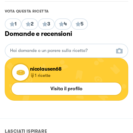
VOTA QUESTA RICETTA
1
2
3
4
5
Domande e recensioni
nicolausen68
1
ricette
Visita il profilo
LASCIATI ISPIRARE