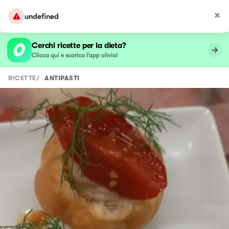
undefined
Cerchi ricette per la dieta?
Clicca qui e scarica l’app olivia!
RICETTE
/
ANTIPASTI