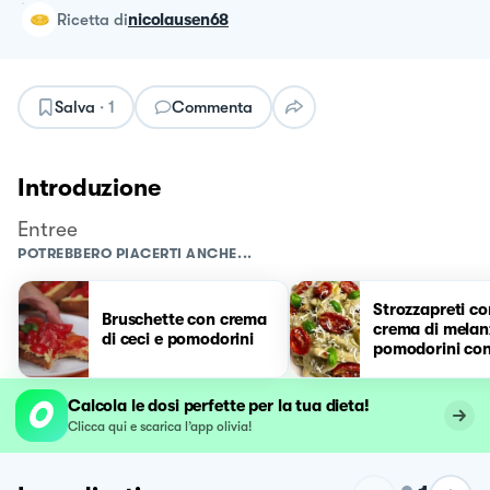
ricetta
di
nicolausen68
Salva
·
1
Commenta
Introduzione
Entree
POTREBBERO PIACERTI ANCHE...
Strozzapreti co
Bruschette con crema
crema di melan
di ceci e pomodorini
pomodorini con
ricotta salata
Calcola le dosi perfette per la tua dieta!
Clicca qui e scarica l’app olivia!