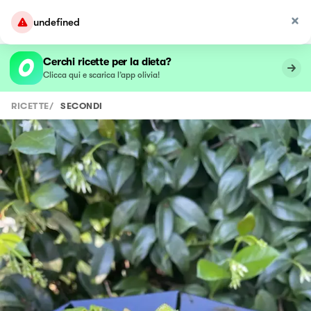
undefined
Cerchi ricette per la dieta?
Clicca qui e scarica l’app olivia!
RICETTE
/
SECONDI