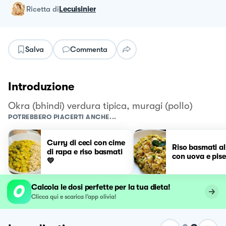
ricetta
di
Lecuisinier
Salva
Commenta
Introduzione
Okra (bhindi) verdura tipica, muragi (pollo)
POTREBBERO PIACERTI ANCHE...
Curry di ceci con cime
Riso basmati al
di rapa e riso basmati
con uova e pisel
💛
Calcola le dosi perfette per la tua dieta!
Clicca qui e scarica l’app olivia!