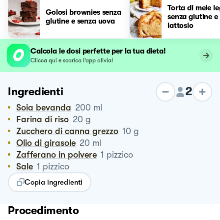
Torta di mele l
Golosi brownies senza
senza glutine e
glutine e senza uova
lattosio
Calcola le dosi perfette per la tua dieta!
Clicca qui e scarica l’app olivia!
2
Ingredienti
Soia bevanda
200
ml
Farina di riso
20
g
Zucchero di canna grezzo
10
g
Olio di girasole
20
ml
Zafferano in polvere
1
pizzico
Sale
1
pizzico
Copia ingredienti
Procedimento