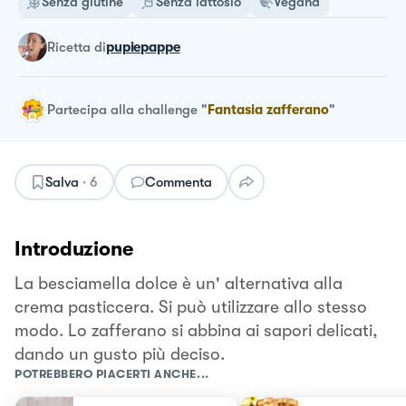
Senza glutine
Senza lattosio
Vegana
ricetta
di
pupiepappe
Partecipa alla challenge
"
Fantasia zafferano
"
Salva
·
6
Commenta
Introduzione
La besciamella dolce è un' alternativa alla
crema pasticcera. Si può utilizzare allo stesso
modo. Lo zafferano si abbina ai sapori delicati,
dando un gusto più deciso.
POTREBBERO PIACERTI ANCHE...