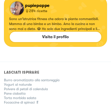
pupiepappe
284
ricette
Sono un'istrutrice fitness che adora le piante commestibili.
Mamma di una bimba e un bimbo. Amo la cucina e non
sono mai a dieta. 😂 Ho solo due ingredienti principali e li
ritrovo in questa frase delle favole... "Basta un po' di
Visita il profilo
fantasia e di bontà" Se cerchi qualcosa di diverso mi hai
trovato! 🤗
LASCIATI ISPIRARE
Burro aromatizzato alla santoreggia
Yogurt al naturale
Polvere di petali di calendula
Pane ciabatta
Torta morbida salata
Focaccine di spinaci 🥬