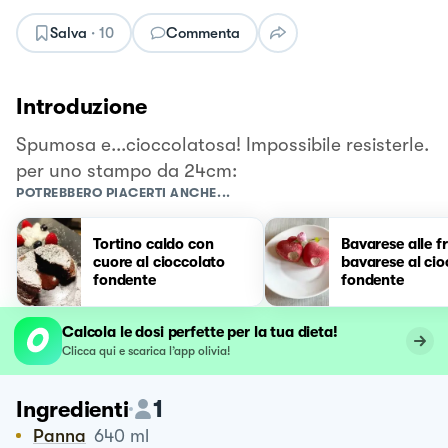
Salva
·
10
Commenta
Introduzione
Spumosa e...cioccolatosa! Impossibile resisterle.
per uno stampo da 24cm:
POTREBBERO PIACERTI ANCHE...
Tortino caldo con
Bavarese alle f
cuore al cioccolato
bavarese al cio
fondente
fondente
Calcola le dosi perfette per la tua dieta!
Clicca qui e scarica l’app olivia!
1
Ingredienti
Panna
640
ml