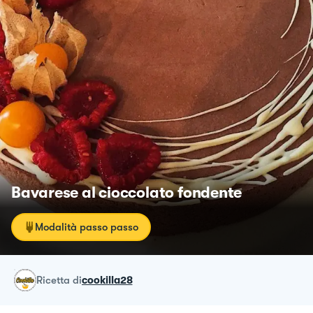
Bavarese al cioccolato fondente
Modalità passo passo
ricetta
di
cookilla28