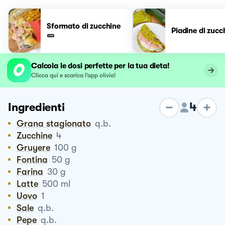
Sformato di zucchine
Piadine di zucc
🥒
Calcola le dosi perfette per la tua dieta!
Clicca qui e scarica l’app olivia!
4
Ingredienti
Grana stagionato
q.b.
Zucchine
4
Gruyere
100
g
Fontina
50
g
Farina
30
g
Latte
500
ml
Uovo
1
Sale
q.b.
Pepe
q.b.