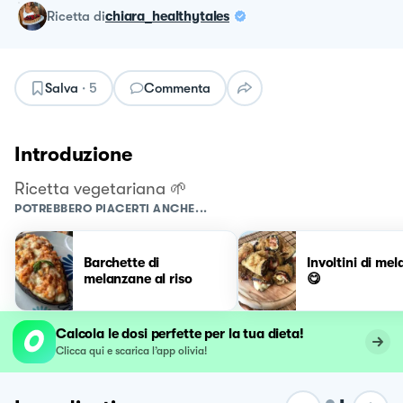
ricetta
di
chiara_healthytales
Salva
·
5
Commenta
Introduzione
Ricetta vegetariana 🌱
POTREBBERO PIACERTI ANCHE...
Barchette di
Involtini di me
melanzane al riso
😋
Calcola le dosi perfette per la tua dieta!
Clicca qui e scarica l’app olivia!