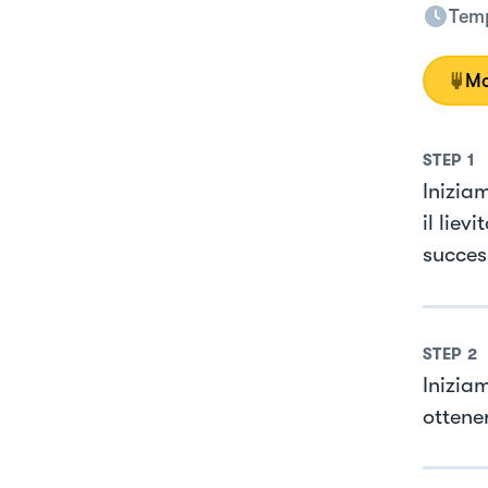
Temp
Mo
STEP
1
Inizia
il liev
succes
STEP
2
Inizia
ottener