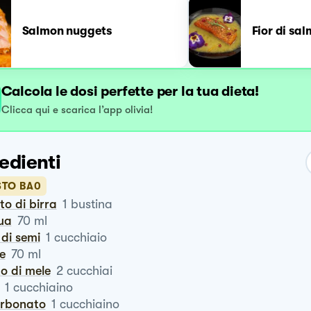
Salmon nuggets
Fior di sa
Calcola le dosi perfette per la tua dieta!
Clicca qui e scarica l’app olivia!
edienti
STO BA0
vito di birra
1
bustina
qua
70
ml
o di semi
1
cucchiaio
te
70
ml
to di mele
2
cucchiai
1
cucchiaino
carbonato
1
cucchiaino