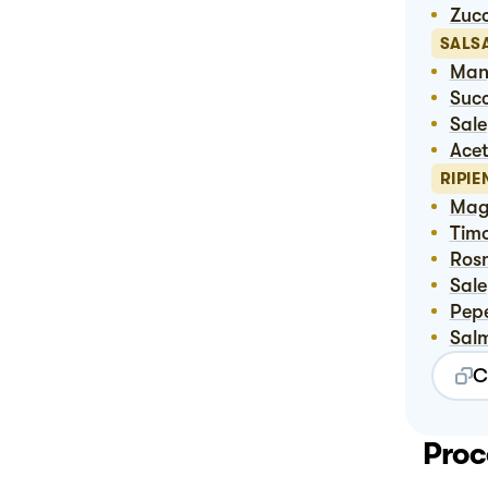
Zuc
SALS
Ma
Suc
Sale
Ace
RIPI
Ma
Tim
Ro
Sale
Pep
Sal
C
Proc