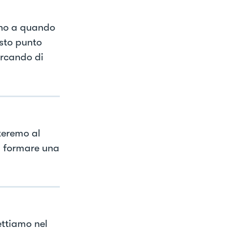
ino a quando
sto punto
ercando di
teremo al
 a formare una
ettiamo nel