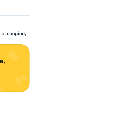
 di songino,
e, 