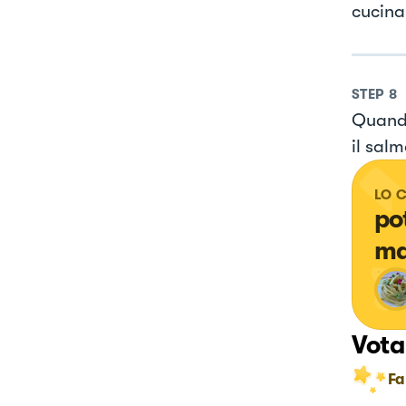
cucina
STEP
8
Quando
il sal
LO 
po
ma
Vota
Fa