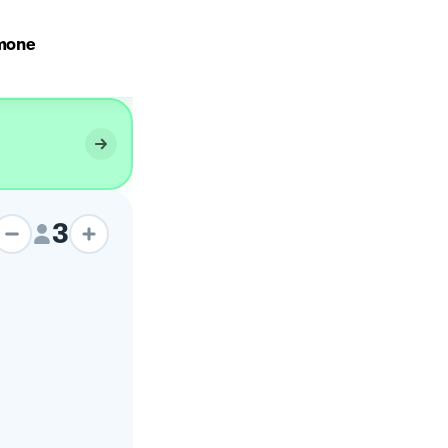
lmone
🐟TRECCIA AL SALMONE
3