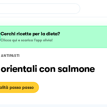
Cerchi ricette per la dieta?
Clicca qui e scarica l’app olivia!
ANTIPASTI
orientali con salmone
lità passo passo