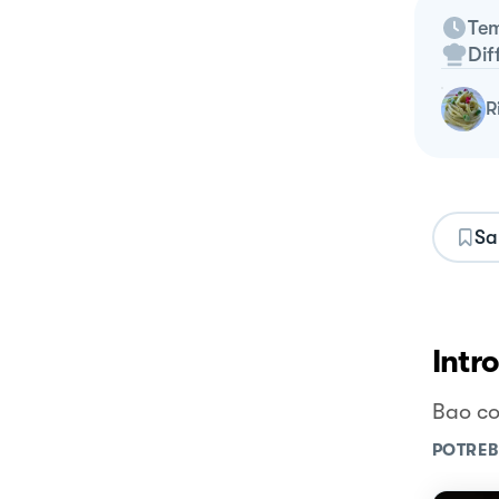
Tem
Dif
Sa
Intr
Bao co
POTREB