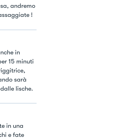
osa, andremo
 assaggiate !
nche in
per 15 minuti
iggitrice,
uando sarà
dalle lische.
te in una
hi e fate