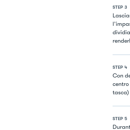
STEP
3
Lascia
l’impa
dividi
renderl
STEP
4
Con de
centro
tasca)
STEP
5
Durant