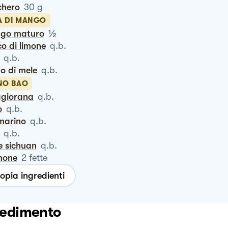
chero
30
g
A DI MANGO
½
ngo maturo
co di limone
q.b.
q.b.
to di mele
q.b.
ENO BAO
ggiorana
q.b.
o
q.b.
smarino
q.b.
q.b.
e sichuan
q.b.
mone
2
fette
opia ingredienti
edimento