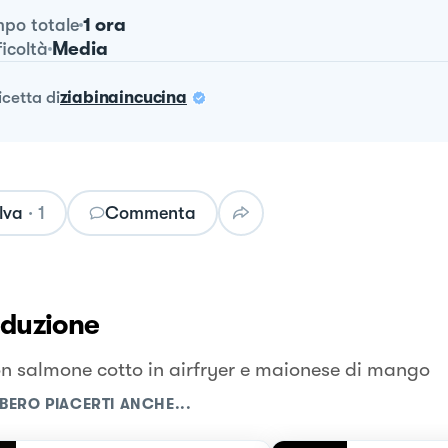
1 ora
po totale
Media
ficoltà
ricetta
di
ziabinaincucina
lva
·
1
Commenta
oduzione
n salmone cotto in airfryer e maionese di mango
BERO PIACERTI ANCHE...