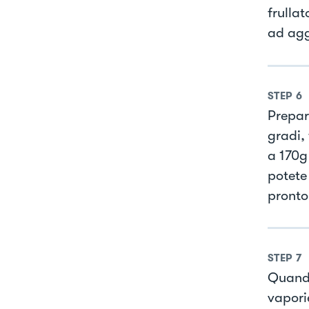
frulla
ad aggi
STEP
6
Prepar
gradi, 
a 170g
potete
pronto
STEP
7
Quando
vapori