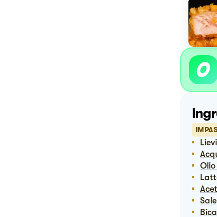
Ingr
IMPA
Lie
Ac
Oli
Lat
Ace
Sale
Bi