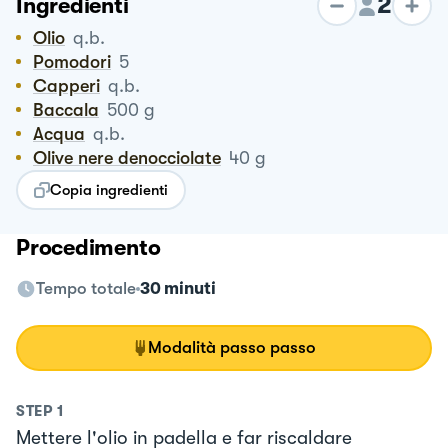
2
Ingredienti
Olio
q.b.
Pomodori
5
Capperi
q.b.
Baccala
500
g
Acqua
q.b.
Olive nere denocciolate
40
g
Copia ingredienti
Procedimento
Tempo totale
30 minuti
Modalità passo passo
STEP
1
Mettere l'olio in padella e far riscaldare