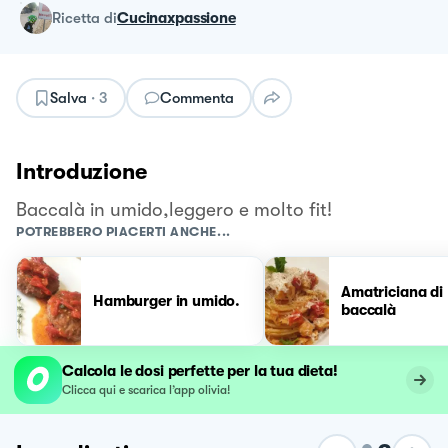
ricetta
di
Cucinaxpassione
Salva
·
3
Commenta
Introduzione
Baccalà in umido,leggero e molto fit!
POTREBBERO PIACERTI ANCHE...
Amatriciana di
Hamburger in umido.
baccalà
Calcola le dosi perfette per la tua dieta!
Clicca qui e scarica l’app olivia!