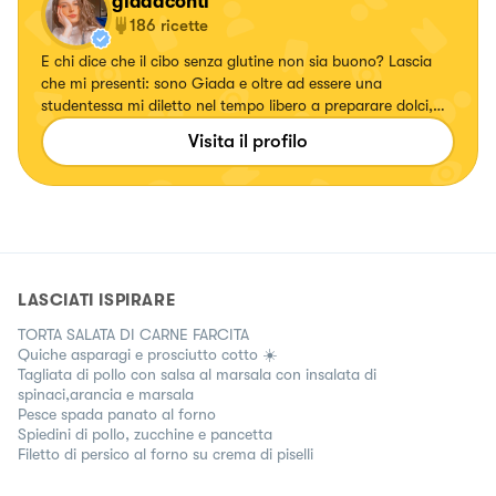
giadaconti
186
ricette
E chi dice che il cibo senza glutine non sia buono? Lascia
che mi presenti: sono Giada e oltre ad essere una
studentessa mi diletto nel tempo libero a preparare dolci,
primi piatti e finger food senza glutine per deliziare
Visita il profilo
soprattutto i palati di chi è allergico o intollerante al glutine.
Troverete però anche ricette contenenti glutine ✨ Mi trovi su
ig @ggiadaconti e TikTok @_ggiadaconti
LASCIATI ISPIRARE
TORTA SALATA DI CARNE FARCITA
Quiche asparagi e prosciutto cotto ☀️
Tagliata di pollo con salsa al marsala con insalata di
spinaci,arancia e marsala
Pesce spada panato al forno
Spiedini di pollo, zucchine e pancetta
Filetto di persico al forno su crema di piselli