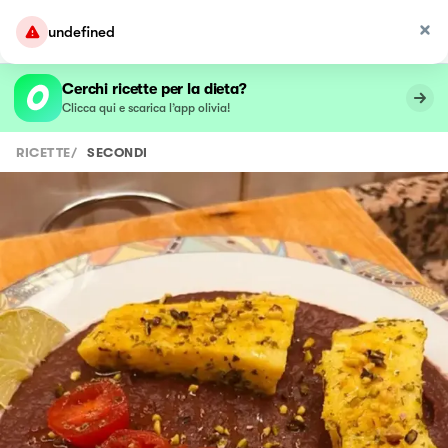
undefined
Cerchi ricette per la dieta?
Clicca qui e scarica l’app olivia!
RICETTE
/
SECONDI