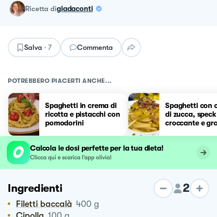
ricetta
di
giadaconti
Salva
·
7
Commenta
POTREBBERO PIACERTI ANCHE...
Spaghetti in crema di
Spaghetti con 
ricotta e pistacchi con
di zucca, speck
pomodorini
croccante e gra
di pistacchio
Calcola le dosi perfette per la tua dieta!
Clicca qui e scarica l’app olivia!
2
Ingredienti
Filetti baccalà
400
g
Cipolla
100
g