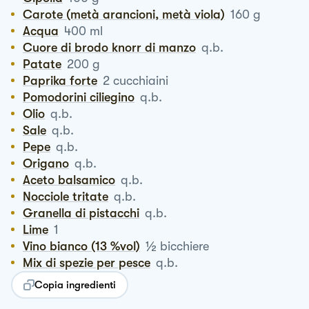
Carote (metà arancioni, metà viola)
160
g
Acqua
400
ml
Cuore di brodo knorr di manzo
q.b.
Patate
200
g
Paprika forte
2
cucchiaini
Pomodorini ciliegino
q.b.
Olio
q.b.
Sale
q.b.
Pepe
q.b.
Origano
q.b.
Aceto balsamico
q.b.
Nocciole tritate
q.b.
Granella di pistacchi
q.b.
Lime
1
½
Vino bianco (13 %vol)
bicchiere
Mix di spezie per pesce
q.b.
Copia ingredienti