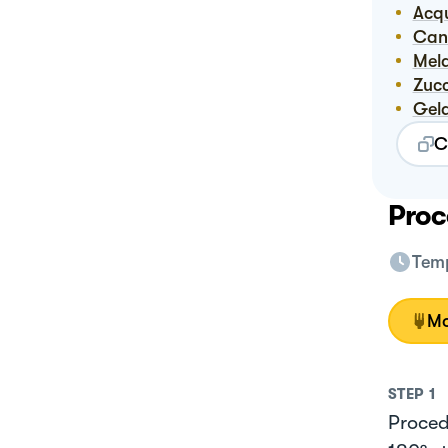
Ac
Ca
Me
Zuc
Ge
C
Proc
Temp
Mo
STEP
1
Proced