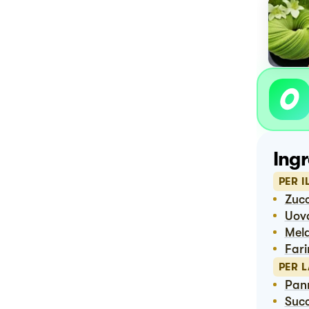
Ingr
PER I
Zuc
Uov
Me
Far
PER 
Pan
Suc