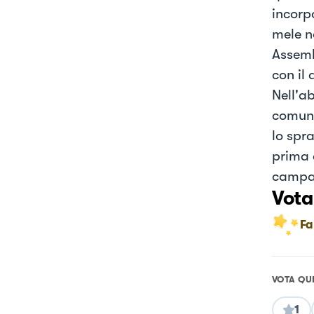
incorp
mele no
Assemb
con il
Nell'ab
comunq
lo spra
prima d
campan
Vota
Fa
VOTA QU
1