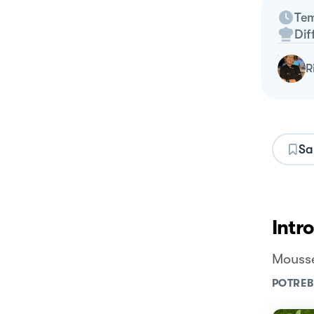
Tem
Dif
Sa
Intr
Mousse
POTREB