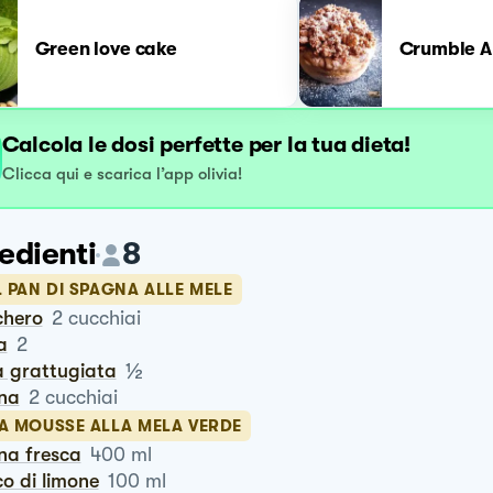
Green love cake
Crumble A
Calcola le dosi perfette per la tua dieta!
Clicca qui e scarica l’app olivia!
edienti
8
L PAN DI SPAGNA ALLE MELE
chero
2
cucchiai
a
2
½
la grattugiata
ina
2
cucchiai
LA MOUSSE ALLA MELA VERDE
na fresca
400
ml
co di limone
100
ml