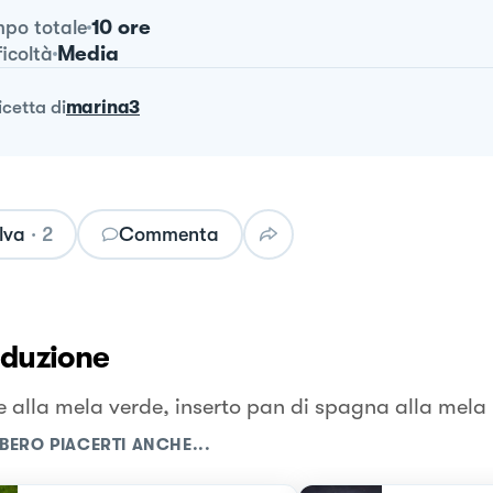
10 ore
po totale
Media
ficoltà
ricetta
di
marina3
lva
·
2
Commenta
oduzione
 alla mela verde, inserto pan di spagna alla mela
BERO PIACERTI ANCHE...