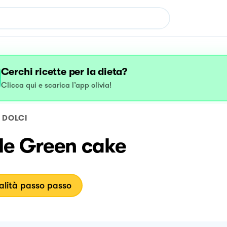
Cerchi ricette per la dieta?
Clicca qui e scarica l’app olivia!
DOLCI
le Green cake
lità passo passo