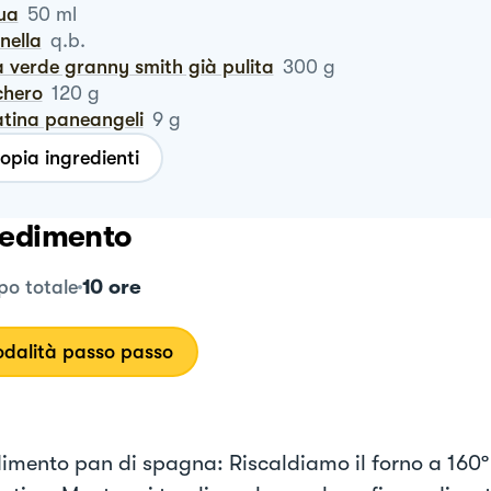
qua
50
ml
nnella
q.b.
la verde granny smith già pulita
300
g
chero
120
g
latina paneangeli
9
g
opia ingredienti
edimento
10 ore
o totale
dalità passo passo
imento pan di spagna: Riscaldiamo il forno a 160º 