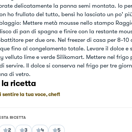
orate delicatamente la panna semi montata. Io per
n ho frullato del tutto, bensì ho lasciato un po' pi
laggio: Mettere metà mousse nello stampo Raggio
 disco di pan di spagna e finire con la restante mou
battitore per due ore. Nel freezer di casa per 8-10 
ue fino al congelamento totale. Levare il dolce e 
y velluto lime e verde Silikomart. Mettere nel frigo 
i servire. Il dolce si conserva nel frigo per tre gior
a di vetro.
 la ricetta
i sentire la tua voce, chef!
ESTA RICETTA
2
3
4
5