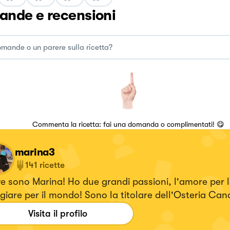
nde e recensioni
Commenta la ricetta: fai una domanda o complimentati! 😋
marina3
141
ricette
e sono Marina! Ho due grandi passioni, l'amore per 
giare per il mondo! Sono la titolare dell'Osteria Can
 sono anche alla guida della cucina. Da tre anni s
Visita il profilo
una mia pagina blog "Deliziosamente Cucinando"e u