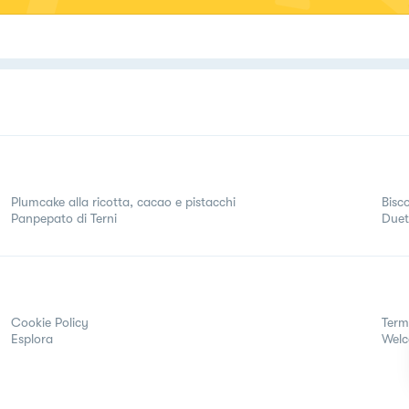
ucina "Quelli che adorano cucinare"
Plumcake alla ricotta, cacao e pistacchi
Bisc
Panpepato di Terni
Duett
Cookie Policy
Term
Esplora
Wel