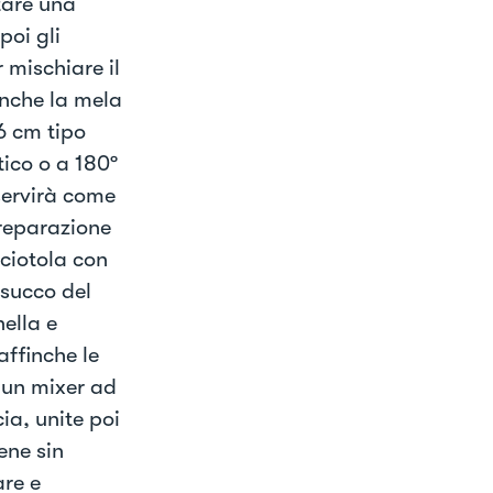
tare una
poi gli
mischiare il
anche la mela
6 cm tipo
tico o a 180º
servirà come
Preparazione
 ciotola con
 succo del
nella e
affinche le
 un mixer ad
ia, unite poi
ene sin
are e