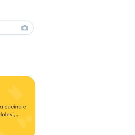
la cucina e
dolesi,
u Facebook
n gruppo