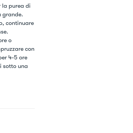
 la purea di
ù grande.
, continuare
sse.
ore o
spruzzare con
per 4-5 ore
ni sotto una