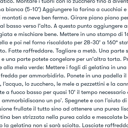
atico. Montare i tuorli con lo zucchero fino a diven
a bianca (5-10') Aggiungere la farina a cucchiai e 
 montati a neve ben ferma. Girare piano piano per 
dal basso verso l'alto. A questo punto aggiungere 
giata e mischiare bene. Mettere in uno stampo di 1
lla e poi nel forno riscaldato per 28-30' a 160º sta
ato. Fatte raffreddare. Tagliare a metà. Una parte 
o e una parte potete congelare per un'altra torta. 
 alla mela verde: Mettere i fogli di gelatina in una
fredda per ammorbidirla. Ponete in una padella il
 l’acqua, lo zucchero, le mele a pezzettini e la can
te a fuoco basso per quasi 10' il tempo necessario 
i ammorbidiscano un po’. Spegnete e con l’aiuto di
one frullate il tutto sino ad ottenere una purea lisc
atina ben strizzata nella purea calda e mescolate b
 la gelatina non si sarà sciolta. Lasciate raffredd