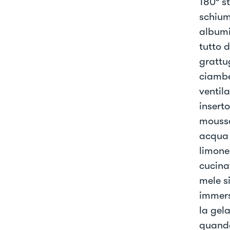
180º st
schium
albumi
tutto 
grattu
ciambe
ventil
insert
mousse
acqua 
limone,
cucina
mele s
immersi
la gel
quando