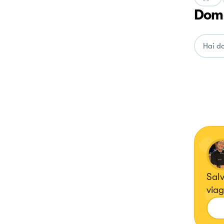
Doma
Salv
viag
dove
ho 