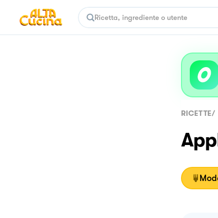
RICETTE
/
App
Moda