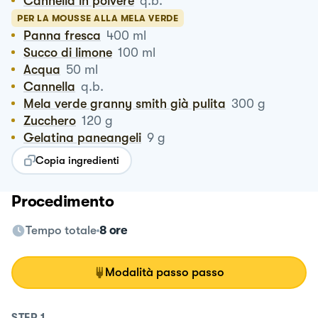
Cannella in polvere
q.b.
PER LA MOUSSE ALLA MELA VERDE
Panna fresca
400
ml
Succo di limone
100
ml
Acqua
50
ml
Cannella
q.b.
Mela verde granny smith già pulita
300
g
Zucchero
120
g
Gelatina paneangeli
9
g
Copia ingredienti
Procedimento
Tempo totale
8 ore
Modalità passo passo
STEP
1