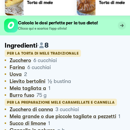
Torta di mele
Torta di mele
Calcola le dosi perfette per la tua dieta!
Clicca qui e scarica l’app olivia!
8
Ingredienti
PER LA TORTA DI MELE TRADIZIONALE
Zucchero
6
cucchiai
Farina
6
cucchiai
Uova
2
½
Lievito bertolini
bustina
Mela tagliata a
1
Burro fuso
75
g
PER LA PREPARAZIONE MELE CARAMELLATE E CANNELLA
Zucchero di canna
3
cucchiai
Mela grande o due piccole tagliate a pezzetti
1
Succo di limone
1