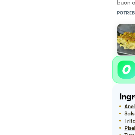
buon a
POTREB
Ingr
Ane
Sal
Tri
Pisel