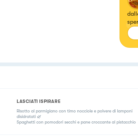
dall
sper
mod
LASCIATI ISPIRARE
Risotto al parmigiano con timo nocciole e polvere di lamponi
disidratati 🌿
Spaghetti con pomodori secchi e pane croccante al pistacchio