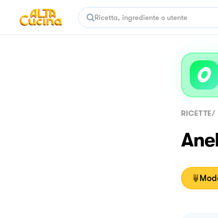
RICETTE
/
Anel
Moda