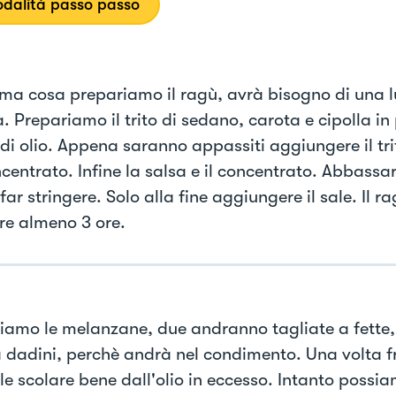
dalità passo passo
ima cosa prepariamo il ragù, avrà bisogno di una 
. Prepariamo il trito di sedano, carota e cipolla in
 di olio. Appena saranno appassiti aggiungere il trita
oncentrato. Infine la salsa e il concentrato. Abbass
 far stringere. Solo alla fine aggiungere il sale. Il 
re almeno 3 ore.
iamo le melanzane, due andranno tagliate a fette, 
a dadini, perchè andrà nel condimento. Una volta fri
rle scolare bene dall'olio in eccesso. Intanto possi