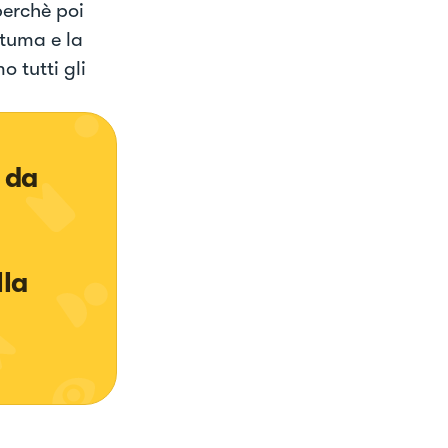
perchè poi
 tuma e la
 tutti gli
 da 
la 