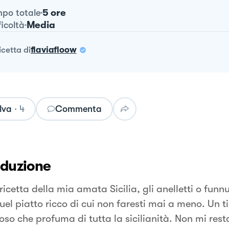
5 ore
po totale
Media
ficoltà
ricetta
di
flaviafloow
lva
·
4
Commenta
oduzione
ricetta della mia amata Sicilia, gli anelletti o funnu
uel piatto ricco di cui non faresti mai a meno. Un t
so che profuma di tutta la sicilianità. Non mi resta