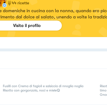
44
ricette
e domeniche in cucina con la nonna, quando ero pic
imento dal dolce al salato, unendo a volte la tradizi
ernità, cuoca e pasticcera amatoriale
Visita il profilo
Fusilli con Crema di fagioli e salsiccia di nnoglia noglia
Riso
Risotto con gorgonzola, noci e miele😋
timo
Gnoc