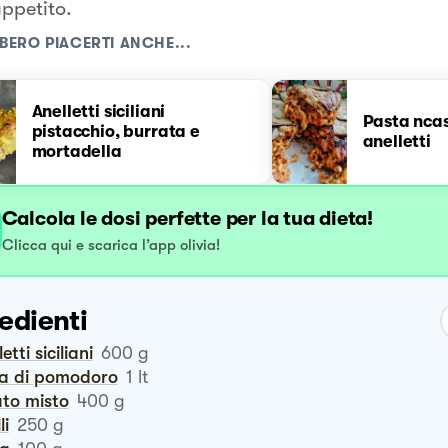
ppetito.
BERO PIACERTI ANCHE...
Anelletti siciliani
Pasta nca
pistacchio, burrata e
anelletti
mortadella
Calcola le dosi perfette per la tua dieta!
Clicca qui e scarica l’app olivia!
edienti
lletti siciliani
600
g
sa di pomodoro
1
lt
tato misto
400
g
li
250
g