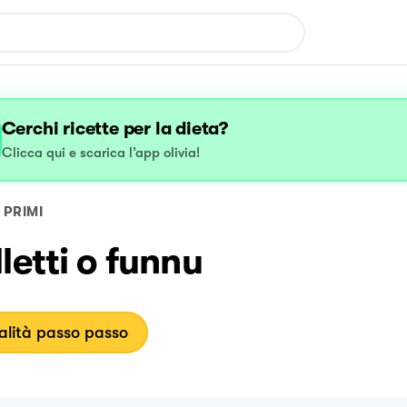
Cerchi ricette per la dieta?
Clicca qui e scarica l’app olivia!
PRIMI
letti o funnu
lità passo passo