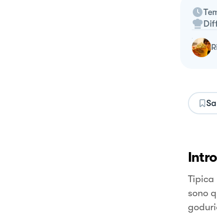
Tem
Dif
Sa
Intr
Tipica 
sono q
godurio