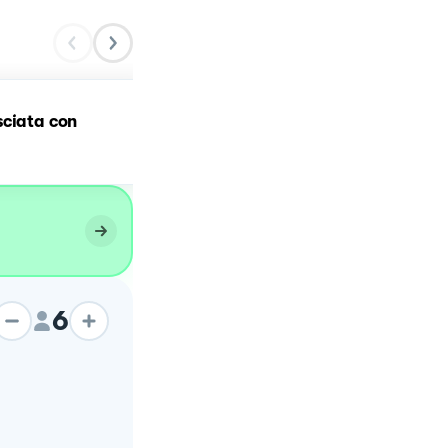
sciata con
Monoporzione di Anellett
alla norma
6