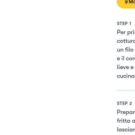
Mo
STEP
1
Per pr
cottura
un filo
e il c
lieve e
cucina
STEP
2
Prepar
fritta 
lascia