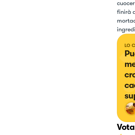
cuocer
finirà 
mortad
ingred
LO 
Pu
me
cro
ca
su
Vota