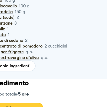
ma
100
g
ciocavallo
100
g
rtadella
150
g
a (sode)
2
lanzane
3
olle
1
rota
1
ste di sedano
2
ncentrato di pomodoro
2
cucchiaini
o per friggere
q.b.
io extravergine d'oliva
q.b.
opia ingredienti
edimento
5 ore
o totale