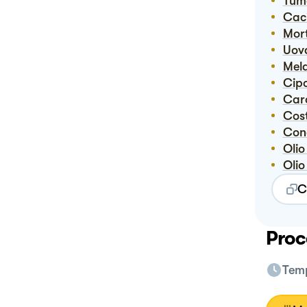
Tu
Ca
Mo
Uov
Me
Cip
Ca
Co
Co
Oli
Ol
C
Proc
Temp