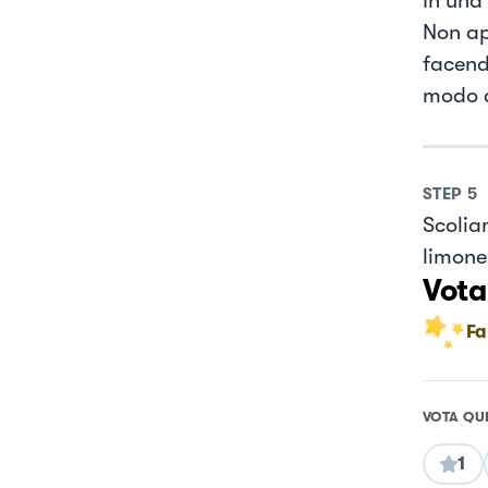
In una
Non ap
facend
modo d
STEP
5
Scolia
limone
Vota
Fa
VOTA QU
1