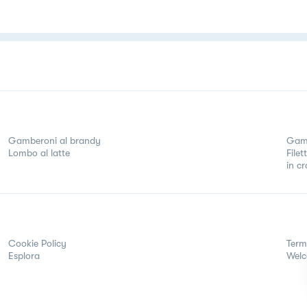
Gamberoni al brandy
Gamb
Lombo al latte
File
in cr
Cookie Policy
Term
Esplora
Wel