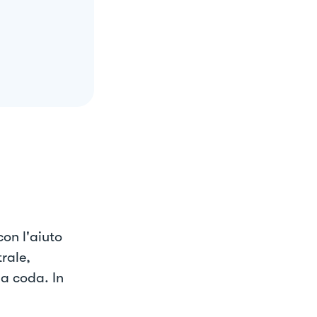
con l'aiuto
trale,
la coda. In