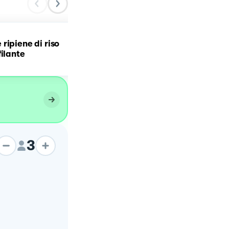
Involtini di pollo panati
ripiene di riso
ripieni di speck e provola
filante
su crema di patate
3