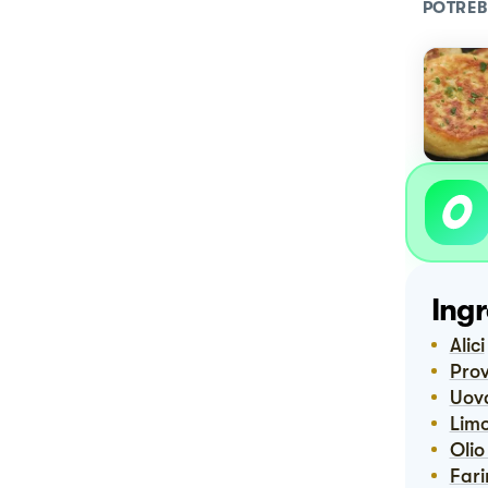
POTREB
Ingr
Alici
Pro
Uov
Lim
Oli
Far