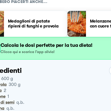
BERO PIACERTI ANCHE...
Medaglioni di patate
Melanzane 
ripieni di funghi e provola
con cuore 
Calcola le dosi perfette per la tua dieta!
Clicca qui e scarica l’app olivia!
edienti
600
g
vola
300
g
a
2
one
1
o di semi
q.b.
ina
q.b.