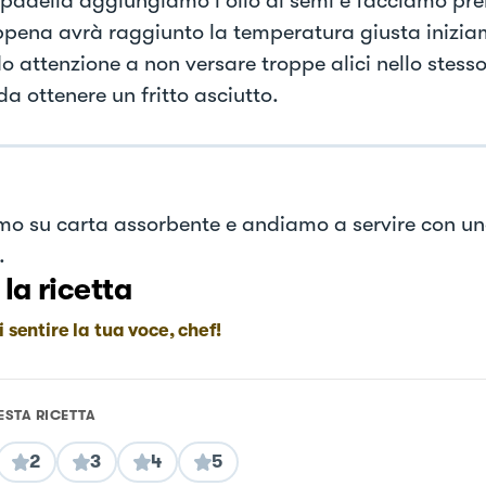
 padella aggiungiamo l'olio di semi e facciamo pre
pena avrà raggiunto la temperatura giusta iniziam
o attenzione a non versare troppe alici nello stes
a ottenere un fritto asciutto.
mo su carta assorbente e andiamo a servire con un
.
 la ricetta
i sentire la tua voce, chef!
ESTA RICETTA
2
3
4
5