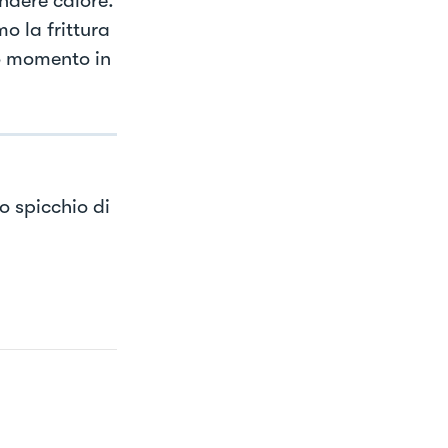
ndere calore.
o la frittura
so momento in
o spicchio di