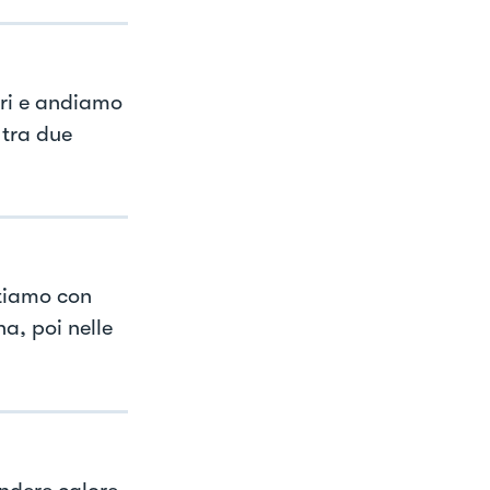
tri e andiamo
 tra due
stiamo con
a, poi nelle