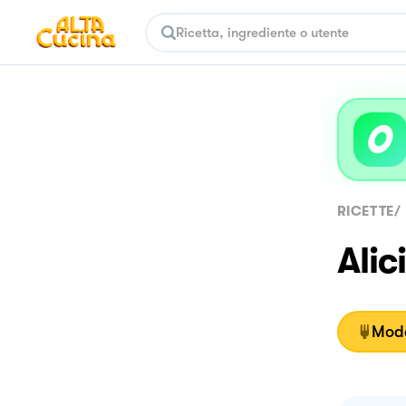
RICETTE
/
Alic
Moda