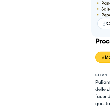
Pa
Sale
Pep
C
Proc
Mo
STEP
1
Puliamo
delle d
facend
questo 