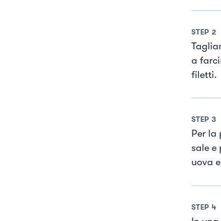
STEP
2
Taglia
a farci
filetti.
STEP
3
Per la
sale e 
uova e
STEP
4