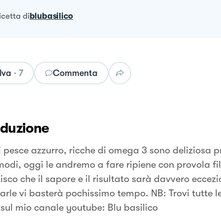
ricetta
di
blubasilico
lva
·
7
Commenta
oduzione
ci pesce azzurro, ricche di omega 3 sono deliziosa p
 modi, oggi le andremo a fare ripiene con provola fil
sco che il sapore e il risultato sarà davvero eccezi
arle vi basterà pochissimo tempo. NB: Trovi tutte l
 sul mio canale youtube: Blu basilico