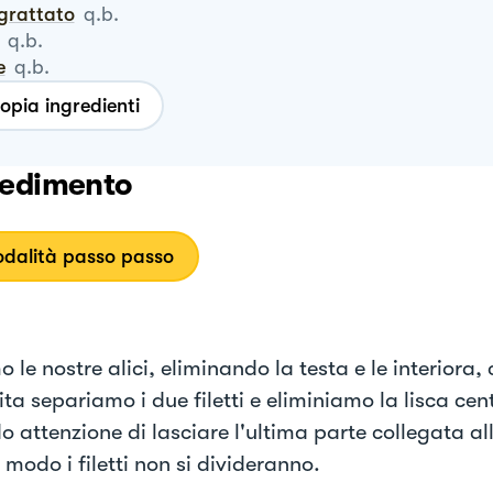
ngrattato
q.b.
q.b.
e
q.b.
opia ingredienti
edimento
dalità passo passo
 le nostre alici, eliminando la testa e le interiora, 
ita separiamo i due filetti e eliminiamo la lisca cen
o attenzione di lasciare l'ultima parte collegata al
modo i filetti non si divideranno.