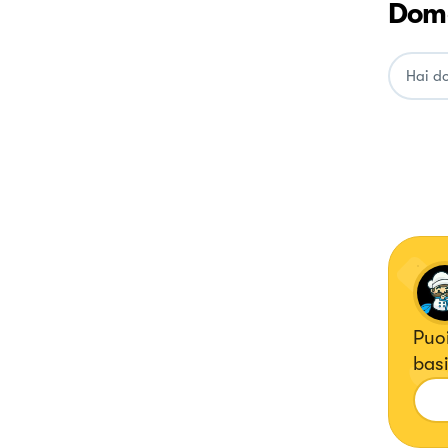
Doma
Puoi
basi