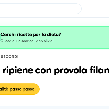
Cerchi ricette per la dieta?
Clicca qui e scarica l’app olivia!
SECONDI
i ripiene con provola fila
lità passo passo