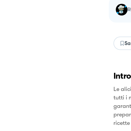
Sa
Intr
Le ali
tutti i
garanti
prepar
ricette