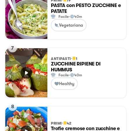
PRIMI
19
PASTA con PESTO ZUCCHINE e
PATATE
Facile
40m
Vegetariana
7
ANTIPASTI
1
ZUCCHINE RIPIENE DI
HUMMUS
Facile
40m
Healthy
8
PRIMI
42
Trofie cremose con zucchine e