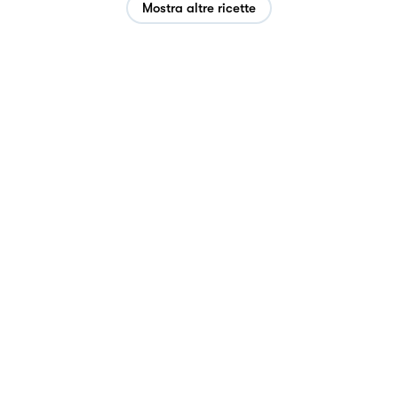
Mostra altre ricette
Privacy Policy
Cookie Policy
Termini e condizioni
Sitemap
Esplora
Welcome
©
2026
Al.ta Cucina