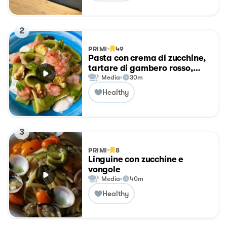
2
PRIMI
49
Pasta con crema di zucchine,
tartare di gambero rosso,
chips di zucchine e
Media
30m
stracciatella
Healthy
3
PRIMI
8
Linguine con zucchine e
vongole
Media
40m
Healthy