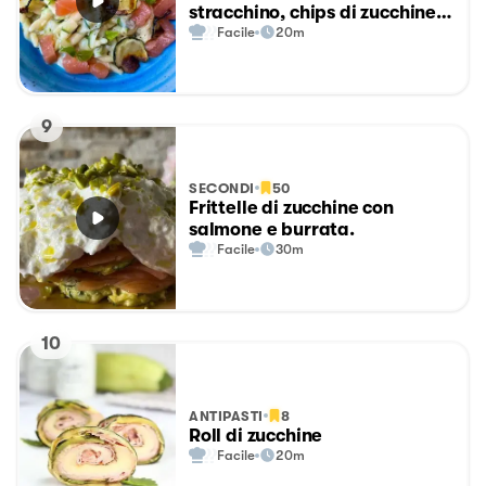
stracchino, chips di zucchine e
tartare di salmone
Facile
20m
9
SECONDI
50
Frittelle di zucchine con
salmone e burrata.
Facile
30m
10
ANTIPASTI
8
Roll di zucchine
Facile
20m