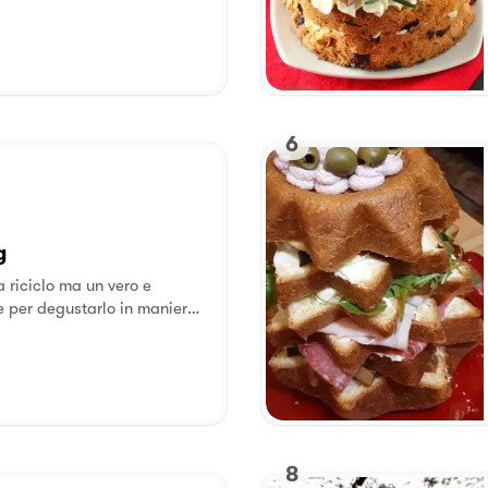
6
g
a riciclo ma un vero e
e per degustarlo in maniera
e il Panettone con il
etta di Jamie Oliver che
nelle varie TV di mezzo
l giorno prima, conservarlo
no dopo.
8