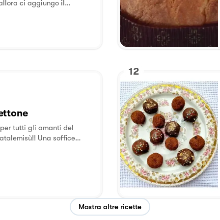
llora ci aggiungo il
 perché il dolce a me piace
la stufa accesa e un bel
12
ettone
per tutti gli amanti del
Natalemisù!! Una soffice
apore di arancia con
compagnata dalla
ico del panettone!
Mostra altre ricette