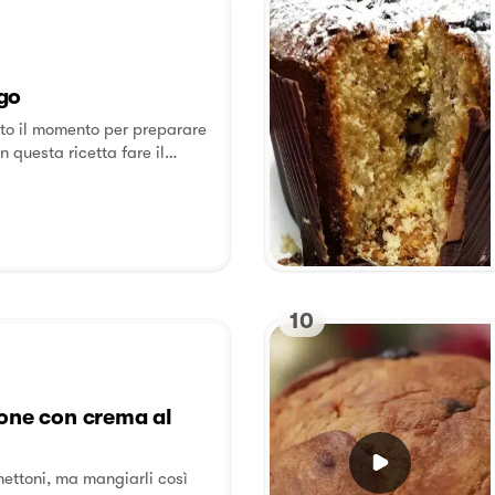
go
to il momento per preparare
n questa ricetta fare il
sultato direi... Ottimo.... Il
 tradizionali natalizi ed è
rei che è ora di
10
tone con crema al
nettoni, ma mangiarli così