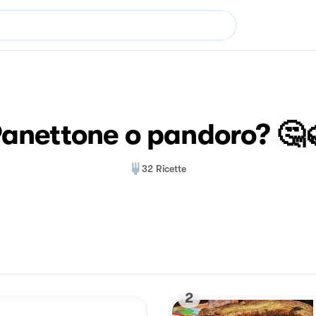
anettone o pandoro? 🤔
32
Ricette
2