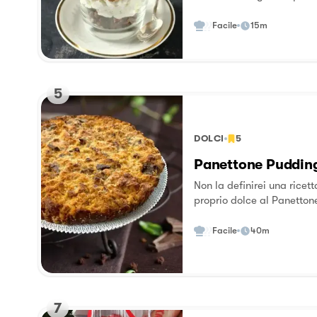
Facile
15m
5
DOLCI
5
Panettone Puddin
Non la definirei una ricett
proprio dolce al Panetton
differente. Si può sostituir
Pandoro. Questa è una ric
Facile
40m
l’ha più volte presentata 
mondo. Si può preparare i
in frigo e cuocerlo il gior
7