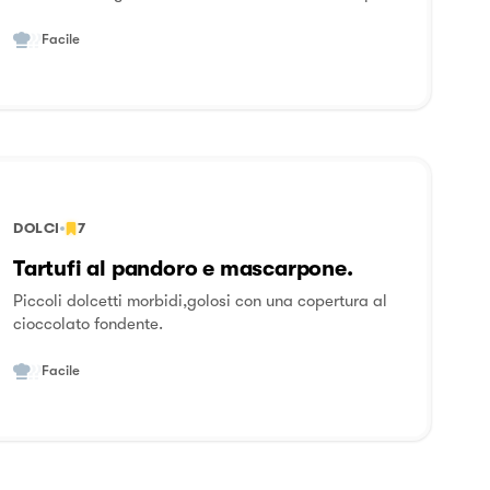
di realizzarlo in casa non sarà così ardua come può
sembrare. Armatevi solo di un po' di pazienza in più
Facile
del solito e di un'ottima farina come la farina Petra di
Molino Quaglia, il nostro piccolo segreto per un
Panettone perfetto! Con queste dosi potete realizzare
3 panettoni piccoli da 500g, oppure due medi da
750g oppure uno grande da 1kg più uno piccolo da
500g.
DOLCI
7
Tartufi al pandoro e mascarpone.
Piccoli dolcetti morbidi,golosi con una copertura al
cioccolato fondente.
Facile