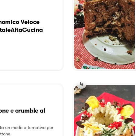
nomico Veloce
taleAltaCucina
4
ne e crumble al
ta un modo alternativo per
ttone.