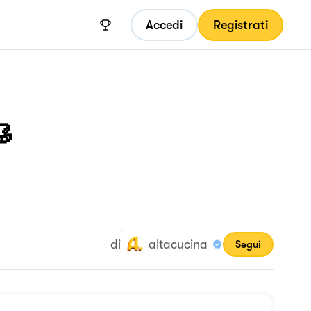
Accedi
Registrati
🥮
di
altacucina
Segui