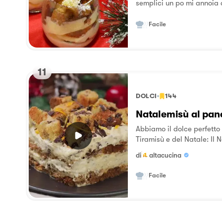
semplici un po mi annoia a
mascarpone, nel bicchiere
mangiarlo nel divano con 
Facile
film di Natale.
11
DOLCI
144
Natalemisù al pan
Abbiamo il dolce perfetto 
Tiramisù e del Natale: Il 
crema di mascarpone al s
di
altacucina
scaglie di cioccolato ac
morbidezza e dal gusto un
Facile