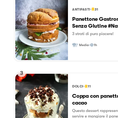
ANTIPASTI
31
Panettone Gastro
Senza Glutine #Na
3 strati di puro piacere!
Media
1h
3
DOLCI
11
Coppa con panetto
cacao
Questo dessert rappresen
servire e mangiare il pane