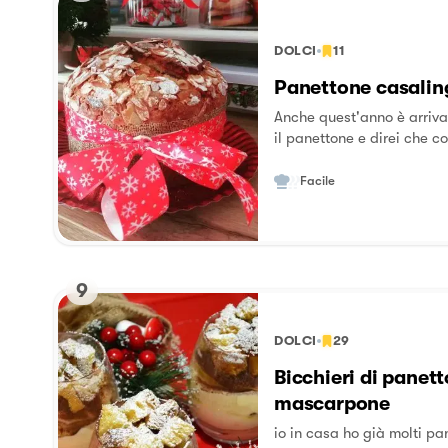
DOLCI
11
Panettone casalin
Anche quest'anno è arriva
il panettone e direi che co
panettone è semplice e il ri
panettone è il re dei dolci
Facile
una tradizione italiana. Di
incominciare...
9
DOLCI
29
Bicchieri di panet
mascarpone
io in casa ho già molti pa