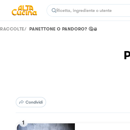
RACCOLTE
/
PANETTONE O PANDORO? 🤔🥮
P
Condividi
1